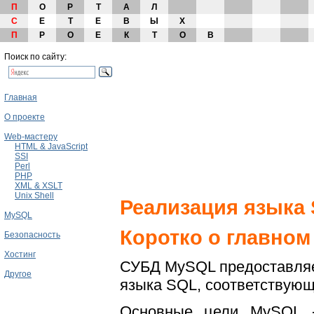
П
О
Р
Т
А
Л
С
Е
Т
Е
В
Ы
Х
П
Р
О
Е
К
Т
О
В
Поиск по сайту:
Главная
О проекте
Web-мастеру
HTML & JavaScript
SSI
Perl
PHP
XML & XSLT
Unix Shell
Реализация языка
MySQL
Коротко о главном
Безопасность
Хостинг
СУБД MySQL предоставляе
Другое
языка SQL, соответствую
Основные цели MySQL - 