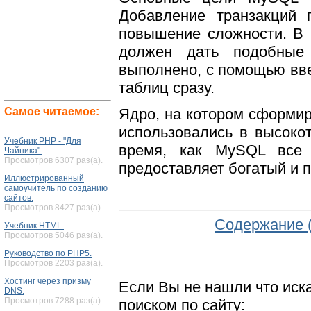
Добавление транзакций 
повышение сложности. В 
должен дать подобные 
выполнено, с помощью вв
таблиц сразу.
Самое читаемое:
Ядро, на котором сформи
использовались в высоко
Учебник PHP - "Для
время, как MySQL все 
Чайника".
Просмотров 6307 раз(а).
предоставляет богатый и 
Иллюстрированный
самоучитель по созданию
сайтов.
Просмотров 8427 раз(а).
Содержание 
Учебник HTML.
Просмотров 5046 раз(а).
Руководство по PHP5.
Просмотров 2203 раз(а).
Хостинг через призму
Если Вы не нашли что иск
DNS.
Просмотров 7288 раз(а).
поиском по сайту: