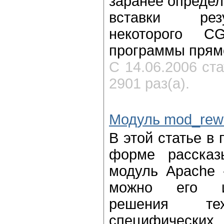
заранее определ
вставки рез
некоторого C
программы прямо
С 14.06.2006 ст
2901 раз(а).
Модуль mod_rewr
В этой статье в
форме рассказ
модуль Apache -
можно его и
решения т
специфических