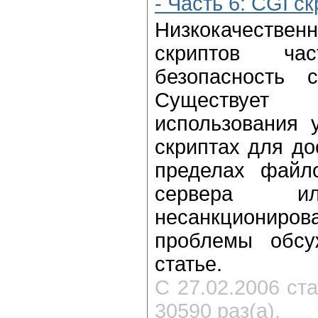
- Часть 6: CGI с
Низкокачеств
скриптов ч
безопасность 
Существует
использования у
скриптах для до
пределах файл
сервера ил
несанкциониров
проблемы обсу
статье.
С 27.02.2006 ст
30590 раз(а).