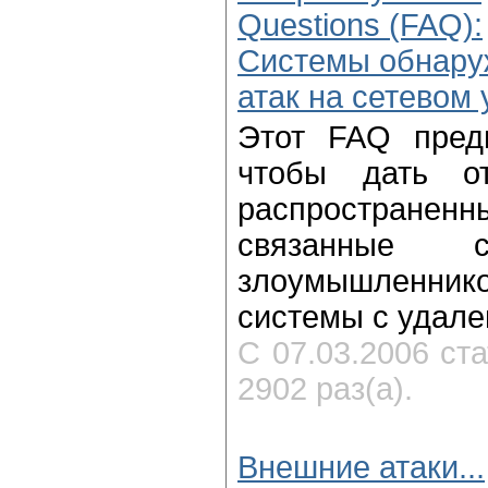
Questions (FAQ):
Системы обнару
атак на сетевом
Этот FAQ предн
чтобы дать о
распростран
связанные 
злоумышленн
системы с удале
С 07.03.2006 ст
2902 раз(а).
Внешние атаки...