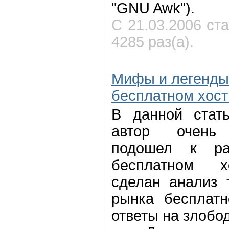
"GNU Awk").
С 21.03.2006 ст
4285 раз(а).
Мифы и легенды
бесплатном хост
В данной стать
автор очень 
подошел к р
бесплатном х
сделан анализ 
рынка бесплатн
ответы на злобо