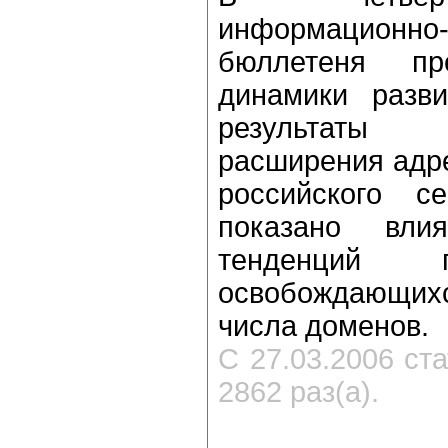
информационно-
бюллетеня пр
динамики разв
результаты
расширения адре
российского се
показано вли
тенденций 
освобождающихс
числа доменов.
С 27.03.2006 ст
2862 раз(а).