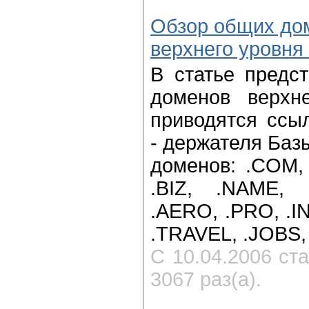
Обзор общих до
верхнего уровня
В статье предс
доменов верхне
приводятся ссыл
- держателя Баз
доменов: .СOM, 
.BIZ, .NAME,
.AERO, .PRO, .IN
.TRAVEL, .JOBS, 
С 10.04.2006 ст
3067 раз(а).