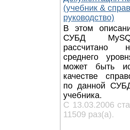
(учебник & спра
руководство)
В этом описани
СУБД MySQL
рассчитано н
среднего уровн
может быть ис
качестве справ
по данной СУБД
учебника.
С 13.03.2006 ст
11509 раз(а).