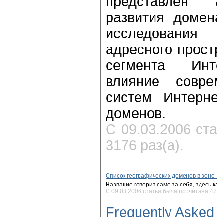
представлен 
развития домен
исследован
адресного прост
сегмента Инт
влияние совре
систем Интерн
доменов.
С 09.03.2006 ст
3176 раз(а).
Список географических доменов в зоне 
Название говорит само за себя, здесь к
С 09.03.2006 статья была прочитана 473
Frequently Asked