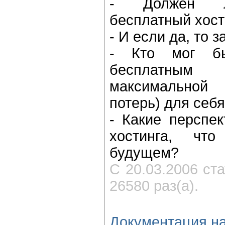
- Должен л
бесплатный хост
- И если да, то 
- Кто мог бы
бесплатным
максимальной
потерь) для себ
- Какие перспек
хостинга, чт
будущем?
С 20.03.2006 ст
26580 раз(а).
Документация н