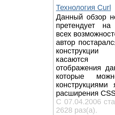
Технология Curl
Данный обзор н
претендует на
всех возможност
автор постаралс
конструкции
касаются и
отображения да
которые мож
конструкциями
расширения CSS
С 07.04.2006 ст
2628 раз(а).