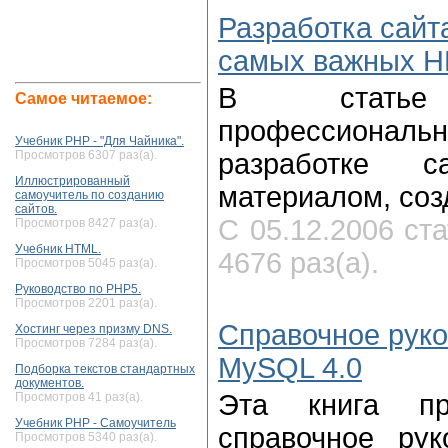
Разработка сайт
самых важных 
В статье 
Самое читаемое:
профессиона
Учебник PHP - "Для Чайника".
Просмотров 6307 раз(а).
разработке с
Иллюстрированный
материалом, соз
самоучитель по созданию
сайтов.
С 05.12.2006 ст
Просмотров 8427 раз(а).
Учебник HTML.
4676 раз(а).
Просмотров 5045 раз(а).
Руководство по PHP5.
Просмотров 2201 раз(а).
Справочное руко
Хостинг через призму DNS.
Просмотров 7284 раз(а).
MySQL 4.0
Подборка текстов стандартных
документов.
Эта книга пр
Просмотров 41 раз(а).
Учебник PHP - Самоучитель
справочное ру
Просмотров 5340 раз(а).