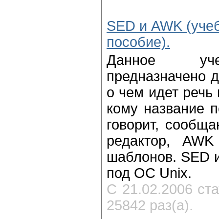
SED и AWK (уче
пособие).
Данное уче
предназначено д
о чем идет речь 
кому название п
говорит, сообща
редактор, AWK
шаблонов. SED 
под ОС Unix.
С 21.02.2006 ст
25842 раз(а).