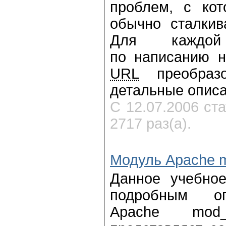
проблем, с кот
обычно сталкив
Для каждо
по написанию н
URL
преобразо
детальные опис
С 12.07.2006 ст
2717 раз(а).
Модуль Apache m
Данное учебное
подробным о
Apache mod_r