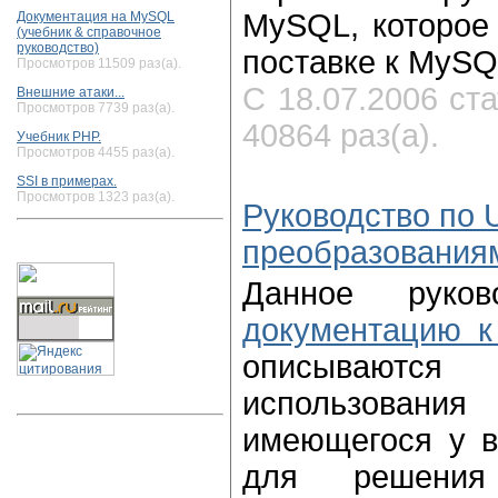
MySQL, которое 
Документация на MySQL
(учебник & справочное
руководство)
поставке к MySQL
Просмотров 11509 раз(а).
С 18.07.2006 ст
Внешние атаки...
Просмотров 7739 раз(а).
40864 раз(а).
Учебник PHP.
Просмотров 4455 раз(а).
SSI в примерах.
Просмотров 1323 раз(а).
Руководство по 
преобразования
Данное руков
документацию к
описываютс
использо
имеющегося у в
для решени