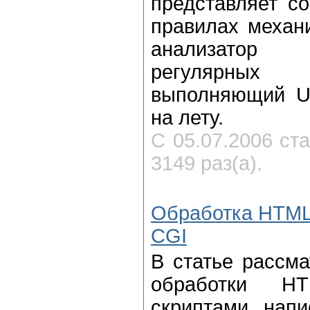
представляет с
правилах механи
анализатор
регулярных
выполняющий U
на лету.
С 05.07.2006 ст
3149 раз(а).
Обработка HTML
CGI
В статье рассм
обработки 
скриптами напи