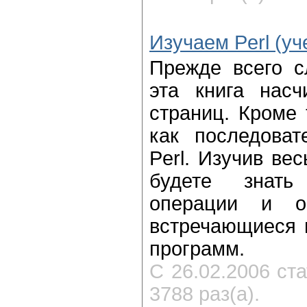
Изучаем Perl (уч
Прежде всего сл
эта книга насч
страниц. Кроме 
как последоват
Perl. Изучив ве
будете знат
операции и о
встречающиеся в
программ.
С 26.02.2006 ст
3788 раз(а).