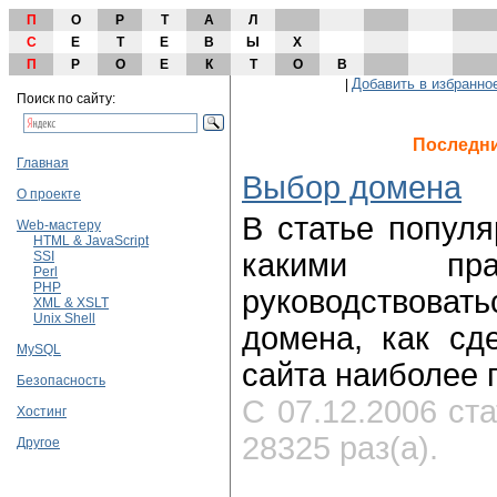
П
О
Р
Т
А
Л
С
Е
Т
Е
В
Ы
Х
П
Р
О
Е
К
Т
О
В
Добавить в избранно
|
Поиск по сайту:
Последни
Главная
Выбор домена
О проекте
В статье популя
Web-мастеру
HTML & JavaScript
какими пра
SSI
Perl
PHP
руководствов
XML & XSLT
Unix Shell
домена, как сд
MySQL
сайта наиболее 
Безопасность
С 07.12.2006 ст
Хостинг
28325 раз(а).
Другое