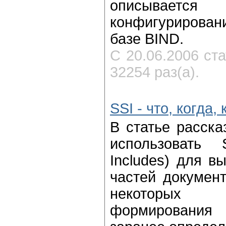
описывает
конфигурирован
базе BIND.
С 20.06.2006 ст
32254 раз(а).
SSI - что, когда, 
В статье расска
использовать 
Includes) для в
частей документ
некоторых 
формировани