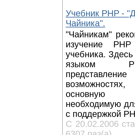
Учебник PHP - "
Чайника".
"Чайникам" реко
изучение PHP
учебника. Здесь
языком РН
представление
возможностях,
основную 
необходимую для
с поддержкой РН
С 20.02.2006 ст
6307 раз(а).