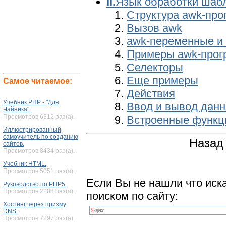
II.
Язык обработки шаб
Структура awk-пр
Вызов awk
awk-переменные и
Примеры awk-прог
Селекторы
Еще примеры
Самое читаемое:
Действия
Учебник PHP - "Для
Ввод и вывод дан
Чайника".
Просмотров 6312 раз(а).
Встроенные функц
Иллюстрированный
самоучитель по созданию
Назад 
сайтов.
Просмотров 8434 раз(а).
Учебник HTML.
Просмотров 5051 раз(а).
Если Вы не нашли что иск
Руководство по PHP5.
Просмотров 2208 раз(а).
поиском по сайту:
Хостинг через призму
DNS.
Просмотров 7297 раз(а).