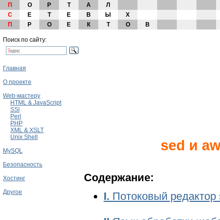
П
О
Р
Т
А
Л
С
Е
Т
Е
В
Ы
Х
П
Р
О
Е
К
Т
О
В
Поиск по сайту:
Главная
О проекте
Web-мастеру
HTML & JavaScript
SSI
Perl
PHP
XML & XSLT
Unix Shell
sed и a
MySQL
Безопасность
Содержание:
Хостинг
Другое
I.
Потоковый редактор 