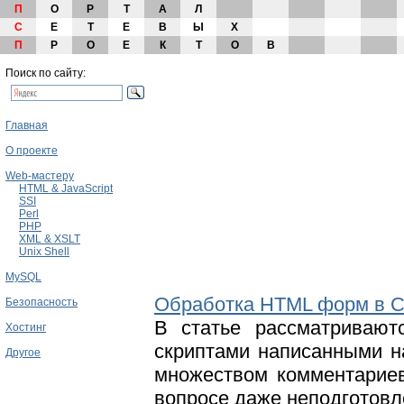
П
О
Р
Т
А
Л
С
Е
Т
Е
В
Ы
Х
П
Р
О
Е
К
Т
О
В
Поиск по сайту:
Главная
О проекте
Web-мастеру
HTML & JavaScript
SSI
Perl
PHP
XML & XSLT
Unix Shell
MySQL
Обработка HTML форм в C
Безопасность
В статье рассматриваю
Хостинг
скриптами написанными н
Другое
множеством комментариев
вопросе даже неподготовл