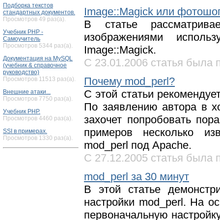
Подборка текстов
Image::Magick или фотошоп
стандартных документов.
Просмотров 49 раз(а).
В статье рассматрива
Учебник PHP -
изображениями исполь
Самоучитель
Просмотров 5344 раз(а).
Image::Magick.
Документация на MySQL
С 23.01.2006 статья была п
(учебник & справочное
руководство)
Почему mod_perl?
Просмотров 11513 раз(а).
C этой статьи рекомендует
Внешние атаки...
Просмотров 7750 раз(а).
По заявлению автора в х
Учебник PHP.
захочет попробовать пора
Просмотров 4460 раз(а).
примеров несколько из
SSI в примерах.
Просмотров 1330 раз(а).
mod_perl под Apache.
С 27.12.2005 статья была п
mod_perl за 30 минут
В этой статье демонстр
настройки mod_perl. На о
первоначальную настройку