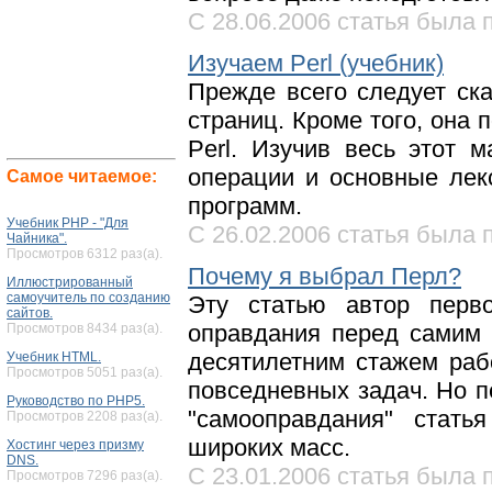
С 28.06.2006 статья была п
Изучаем Perl (учебник)
Прежде всего следует ска
страниц. Кроме того, она 
Perl. Изучив весь этот 
операции и основные лек
Самое читаемое:
программ.
Учебник PHP - "Для
С 26.02.2006 статья была п
Чайника".
Просмотров 6312 раз(а).
Почему я выбрал Перл?
Иллюстрированный
самоучитель по созданию
Эту статью автор перво
сайтов.
оправдания перед самим 
Просмотров 8434 раз(а).
десятилетним стажем ра
Учебник HTML.
Просмотров 5051 раз(а).
повседневных задач. Но п
Руководство по PHP5.
"самооправдания" стать
Просмотров 2208 раз(а).
широких масс.
Хостинг через призму
DNS.
С 23.01.2006 статья была п
Просмотров 7296 раз(а).