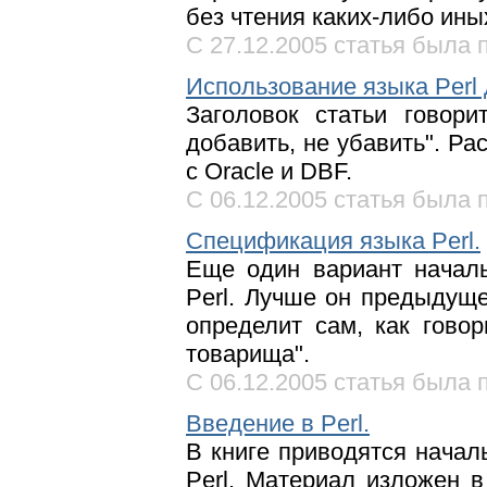
без чтения каких-либо ины
С 27.12.2005 статья была п
Использование языка Perl 
Заголовок статьи говори
добавить, не убавить". Р
с Oracle и DBF.
С 06.12.2005 статья была п
Спецификация языка Perl.
Еще один вариант начал
Perl. Лучше он предыдущ
определит сам, как говор
товарища".
С 06.12.2005 статья была п
Введение в Perl.
В книге приводятся нача
Perl. Материал изложен 