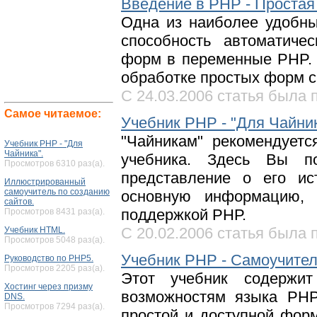
Введение в PHP - Простая
Одна из наиболее удобны
способность автоматиче
форм в переменные PHP. 
обработке простых форм 
С 24.03.2006 статья была п
Самое читаемое:
Учебник PHP - "Для Чайник
"Чайникам" рекомендуетс
Учебник PHP - "Для
Чайника".
учебника. Здесь Вы п
Просмотров 6310 раз(а).
представление о его ис
Иллюстрированный
самоучитель по созданию
основную информацию, 
сайтов.
поддержкой РНР.
Просмотров 8431 раз(а).
С 20.02.2006 статья была п
Учебник HTML.
Просмотров 5048 раз(а).
Учебник PHP - Самоучител
Руководство по PHP5.
Просмотров 2205 раз(а).
Этот учебник содержи
Хостинг через призму
возможностям языка PHP
DNS.
Просмотров 7294 раз(а).
простой и доступной фор