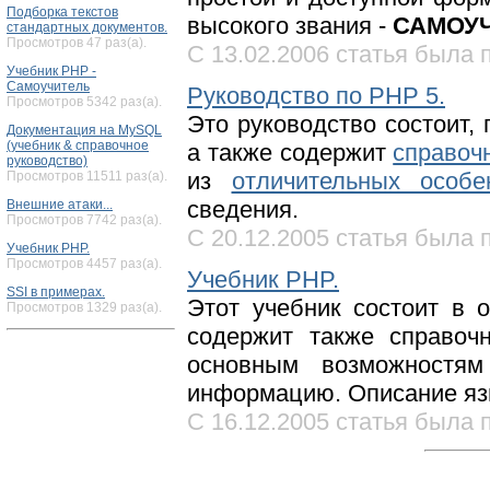
Подборка текстов
высокого звания -
САМОУ
стандартных документов.
Просмотров 47 раз(а).
С 13.02.2006 статья была п
Учебник PHP -
Самоучитель
Руководство по PHP 5.
Просмотров 5342 раз(а).
Это руководство состоит,
Документация на MySQL
(учебник & справочное
а также содержит
справоч
руководство)
из
отличительных особе
Просмотров 11511 раз(а).
сведения.
Внешние атаки...
Просмотров 7742 раз(а).
С 20.12.2005 статья была п
Учебник PHP.
Просмотров 4457 раз(а).
Учебник PHP.
SSI в примерах.
Этот учебник состоит в 
Просмотров 1329 раз(а).
содержит также справоч
основным возможностя
информацию. Описание язы
С 16.12.2005 статья была п