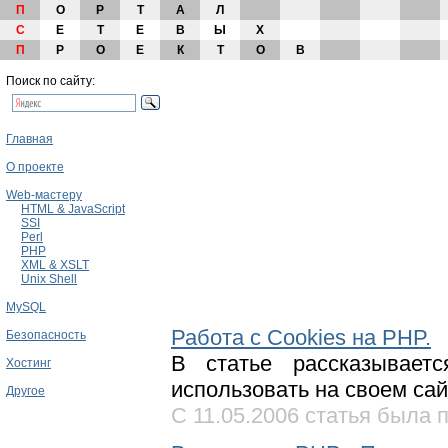
П
О
Р
Т
А
Л
С
Е
Т
Е
В
Ы
Х
П
Р
О
Е
К
Т
О
В
Поиск по сайту:
Главная
О проекте
Web-мастеру
HTML & JavaScript
SSI
Perl
PHP
XML & XSLT
Unix Shell
MySQL
Работа с Cookies на PHP.
Безопасность
В статье рассказывает
Хостинг
использовать на своем сай
Другое
С 11.05.2006 статья была п