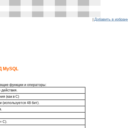
Добавить в избран
|
БД MySQL
ующие функции и операторы:
 действия.
ия (как в C)
 (используется 48 бит).
а.
= C).