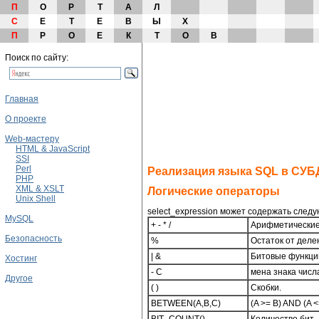
П
О
Р
Т
А
Л
С
Е
Т
Е
В
Ы
Х
П
Р
О
Е
К
Т
О
В
Поиск по сайту:
Главная
О проекте
Web-мастеру
HTML & JavaScript
SSI
Perl
Реализация языка SQL в СУ
PHP
XML & XSLT
Логические операторы
Unix Shell
select_expression может содержать след
MySQL
+ - * /
Арифметические
Безопасность
%
Остаток от делен
| &
Битовые функции
Хостинг
- С
мена знака числ
Другое
( )
Скобки.
BETWEEN(A,B,C)
(A >= B) AND (A <