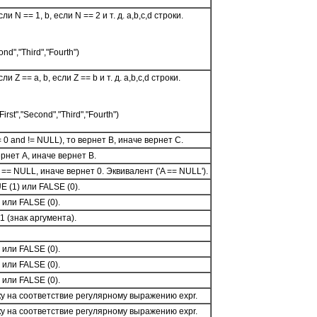
и N == 1, b, если N == 2 и т. д. a,b,c,d строки.
ond","Third","Fourth")
и Z == a, b, если Z == b и т. д. a,b,c,d строки.
irst","Second","Third","Fourth")
= 0 and != NULL), то вернет B, иначе вернет C.
вернет A, иначе вернет B.
 == NULL, иначе вернет 0. Эквивалент ('A == NULL').
 (1) или FALSE (0).
 или FALSE (0).
 1 (знак аргумента).
 или FALSE (0).
 или FALSE (0).
 или FALSE (0).
у на соответствие регулярному выражению expr.
у на соответствие регулярному выражению expr.