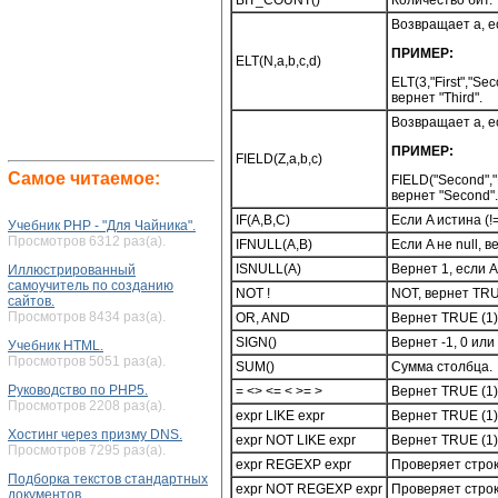
BIT_COUNT()
Количество бит.
Возвращает a, есл
ПРИМЕР:
ELT(N,a,b,c,d)
ELT(3,"First","Sec
вернет "Third".
Возвращает a, есл
ПРИМЕР:
FIELD(Z,a,b,c)
Самое читаемое:
FIELD("Second","F
вернет "Second".
IF(A,B,C)
Если A истина (!
Учебник PHP - "Для Чайника".
Просмотров 6312 раз(а).
IFNULL(A,B)
Если A не null, 
ISNULL(A)
Вернет 1, если A
Иллюстрированный
самоучитель по созданию
NOT !
NOT, вернет TRUE
сайтов.
Просмотров 8434 раз(а).
OR, AND
Вернет TRUE (1)
SIGN()
Вернет -1, 0 или
Учебник HTML.
Просмотров 5051 раз(а).
SUM()
Сумма столбца.
Руководство по PHP5.
= <> <= < >= >
Вернет TRUE (1)
Просмотров 2208 раз(а).
expr LIKE expr
Вернет TRUE (1)
Хостинг через призму DNS.
expr NOT LIKE expr
Вернет TRUE (1)
Просмотров 7295 раз(а).
expr REGEXP expr
Проверяет строк
Подборка текстов стандартных
expr NOT REGEXP expr
Проверяет строк
документов.