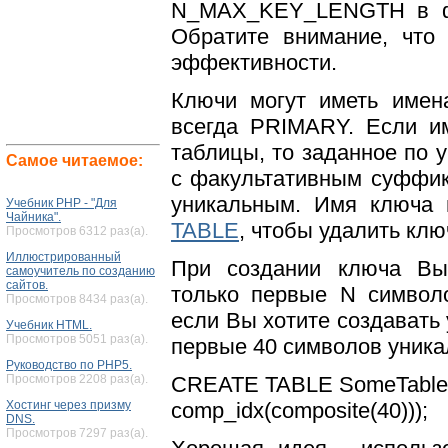
N_MAX_KEY_LENGTH в фай
Обратите внимание, что
эффективности.
Ключи могут иметь имен
всегда PRIMARY. Если и
таблицы, то заданное по 
Самое читаемое:
с факультативным суффиксо
уникальным. Имя ключа 
Учебник PHP - "Для
Чайника".
TABLE
, чтобы удалить клю
Просмотров 6312 раз(а).
Иллюстрированный
При создании ключа Вы 
самоучитель по созданию
сайтов.
только первые N символо
Просмотров 8434 раз(а).
если Вы хотите создавать 
Учебник HTML.
Просмотров 5051 раз(а).
первые 40 символов уника
Руководство по PHP5.
Просмотров 2208 раз(а).
CREATE TABLE SomeTable 
Хостинг через призму
comp_idx(composite(40)));
DNS.
Просмотров 7297 раз(а).