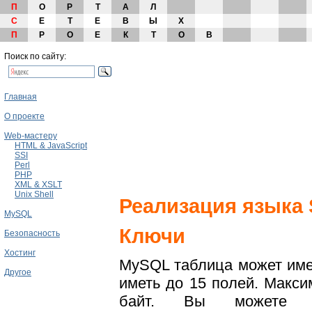
П
О
Р
Т
А
Л
С
Е
Т
Е
В
Ы
Х
П
Р
О
Е
К
Т
О
В
Поиск по сайту:
Главная
О проекте
Web-мастеру
HTML & JavaScript
SSI
Perl
PHP
XML & XSLT
Unix Shell
Реализация языка
MySQL
Ключи
Безопасность
Хостинг
MySQL таблица может име
Другое
иметь до 15 полей. Макс
байт. Вы можете у