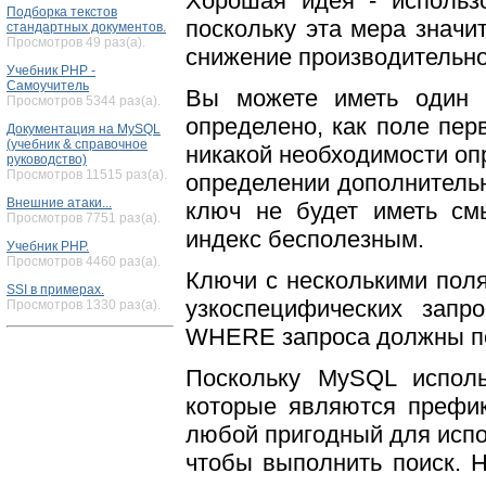
Хорошая идея - использ
Подборка текстов
поскольку эта мера значи
стандартных документов.
Просмотров 49 раз(а).
снижение производительно
Учебник PHP -
Самоучитель
Вы можете иметь один 
Просмотров 5344 раз(а).
определено, как поле перв
Документация на MySQL
(учебник & справочное
никакой необходимости оп
руководство)
Просмотров 11515 раз(а).
определении дополнитель
Внешние атаки...
ключ не будет иметь см
Просмотров 7751 раз(а).
индекс бесполезным.
Учебник PHP.
Просмотров 4460 раз(а).
Ключи с несколькими пол
SSI в примерах.
узкоспецифических запр
Просмотров 1330 раз(а).
WHERE запроса должны по
Поскольку MySQL исполь
которые являются префик
любой пригодный для испо
чтобы выполнить поиск. 