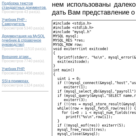
нем использованы далеко
Подборка текстов
стандартных документов.
дать Вам представление о
Просмотров 43 раз(а).
Учебник PHP -
#include <stdio.h>

Самоучитель
#include <stdlib.h>

Просмотров 5340 раз(а).
#include "mysql.h"

MYSQL mysql;

Документация на MySQL
MYSQL_RES *res;

(учебник & справочное
MYSQL_ROW row;

руководство)
void exiterr(int exitcode)

Просмотров 11510 раз(а).
{

Внешние атаки...
  fprintf(stderr, "%s\n", mysql_error(&
Просмотров 7740 раз(а).
  exit(exitcode);

}

Учебник PHP.
int main()

Просмотров 4456 раз(а).
{

  uint i = 0;

SSI в примерах.
  if (!(mysql_connect(&mysql,"host","us
Просмотров 1324 раз(а).
     exiterr(1);

  if (mysql_select_db(&mysql,"payroll")
  if (mysql_query(&mysql,"SELECT name,r
     exiterr(3);

  if (!(res = mysql_store_result(&mysql
  while((row = mysql_fetch_row(res))) {

    for (i=0 ; i < mysql_num_fields(res
      printf("%s\n",row[i]);

  }

  if (!mysql_eof(res)) exiterr(5);

  mysql_free_result(res);

  mysql_close(&mysql);
