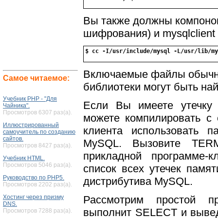
Вы также должны компонов
шифрования) и mysqlclient
$ cc -I/usr/include/mysql -L/usr/lib/m
Включаемые файлы обычно 
Самое читаемое:
библиотеки могут быть найд
Учебник PHP - "Для
Если Вы имеете утечку 
Чайника".
Просмотров 6307 раз(а).
можете компилировать с о
Иллюстрированный
клиента использовать па
самоучитель по созданию
сайтов.
MySQL. Вызовите TERM
Просмотров 8427 раз(а).
прикладной программе-к
Учебник HTML.
Просмотров 5046 раз(а).
список всех утечек памят
Руководство по PHP5.
дистрибутива MySQL.
Просмотров 2202 раз(а).
Рассмотрим простой п
Хостинг через призму
DNS.
выполнит SELECT и вывед
Просмотров 7288 раз(а).