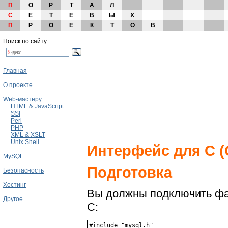
П
О
Р
Т
А
Л
С
Е
Т
Е
В
Ы
Х
П
Р
О
Е
К
Т
О
В
Поиск по сайту:
Главная
О проекте
Web-мастеру
HTML & JavaScript
SSI
Perl
PHP
XML & XSLT
Unix Shell
Интерфейс для С (
MySQL
Подготовка
Безопасность
Хостинг
Вы должны подключить фа
Другое
C: