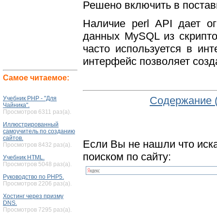
Решено включить в поставк
Наличие perl API дает о
данных MySQL из скриптов
часто используется в инт
интерфейс позволяет созд
Самое читаемое:
Содержание 
Учебник PHP - "Для
Чайника".
Просмотров 6311 раз(а).
Иллюстрированный
самоучитель по созданию
сайтов.
Если Вы не нашли что иск
Просмотров 8432 раз(а).
поиском по сайту:
Учебник HTML.
Просмотров 5048 раз(а).
Руководство по PHP5.
Просмотров 2206 раз(а).
Хостинг через призму
DNS.
Просмотров 7295 раз(а).