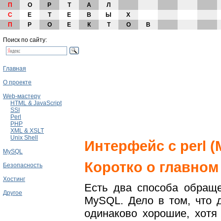
П
О
Р
Т
А
Л
С
Е
Т
Е
В
Ы
Х
П
Р
О
Е
К
Т
О
В
Поиск по сайту:
Главная
О проекте
Web-мастеру
HTML & JavaScript
SSI
Perl
PHP
XML & XSLT
Unix Shell
Интерфейс с perl (
MySQL
Коротко о главном
Безопасность
Хостинг
Есть два способа обраще
Другое
MySQL. Дело в том, что 
одинаково хорошие, хотя