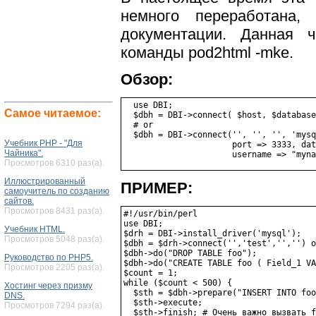
немного переработана, 
документации. Данная 
команды pod2html -mke.
Обзор:
  use DBI;

Самое читаемое:
  $dbh = DBI->connect( $host, $database
  # or

  $dbh = DBI->connect('', '', '', 'mysq
Учебник PHP - "Для
                      port => 3333, dat
Чайника".
Просмотров 6310 раз(а).
Иллюстрированный
ПРИМЕР:
самоучитель по созданию
сайтов.
Просмотров 8431 раз(а).
#!/usr/bin/perl

use DBI;

Учебник HTML.
$drh = DBI->install_driver('mysql');

Просмотров 5048 раз(а).
$dbh = $drh->connect('','test','','') o
$dbh->do("DROP TABLE foo");

Руководство по PHP5.
$dbh->do("CREATE TABLE foo ( Field_1 VA
Просмотров 2205 раз(а).
$count = 1;

while ($count < 500) {

Хостинг через призму
  $sth = $dbh->prepare("INSERT INTO foo
DNS.
  $sth->execute;

Просмотров 7294 раз(а).
  $sth->finish; # Очень важно вызвать f