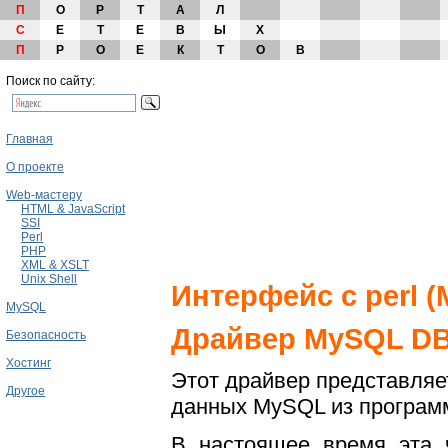
П
О
Р
Т
А
Л
С
Е
Т
Е
В
Ы
Х
П
Р
О
Е
К
Т
О
В
Поиск по сайту:
Главная
О проекте
Web-мастеру
HTML & JavaScript
SSI
Perl
PHP
XML & XSLT
Unix Shell
Интерфейс с perl (
MySQL
Драйвер MySQL DB
Безопасность
Хостинг
Этот драйвер представляет
Другое
данных MySQL из программ
В настоящее время эта ч