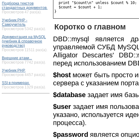
  print "$count\n" unless $count % 10;

Подборка текстов
  $count = $count + 1;

стандартных документов.
Просмотров 47 раз(а).
Учебник PHP -
Коротко о главном
Самоучитель
Просмотров 5342 раз(а).
Документация на MySQL
DBD::mysql является д
(учебник & справочное
управляемой СУБД MySQL. 
руководство)
Просмотров 11511 раз(а).
Alligator Descartes' DB
Внешние атаки...
перед использованием DBD
Просмотров 7742 раз(а).
Учебник PHP.
$host
может быть просто им
Просмотров 4457 раз(а).
сервера с указанием порта (`
SSI в примерах.
Просмотров 1329 раз(а).
$database
задает имя базы
$user
задает имя пользоват
указано, используется ид
процесса).
$password
является опцио