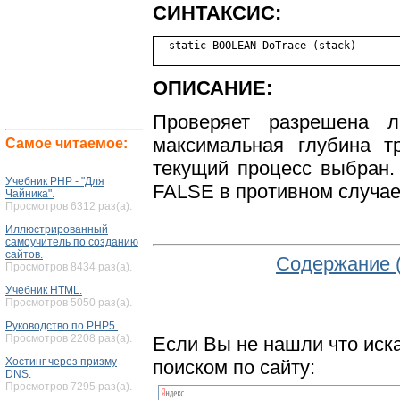
СИНТАКСИС:
ОПИСАНИЕ:
Проверяет разрешена л
максимальная глубина т
Самое читаемое:
текущий процесс выбран.
Учебник PHP - "Для
FALSE в противном случае
Чайника".
Просмотров 6312 раз(а).
Иллюстрированный
самоучитель по созданию
сайтов.
Содержание 
Просмотров 8434 раз(а).
Учебник HTML.
Просмотров 5050 раз(а).
Руководство по PHP5.
Просмотров 2208 раз(а).
Если Вы не нашли что иск
Хостинг через призму
поиском по сайту:
DNS.
Просмотров 7295 раз(а).