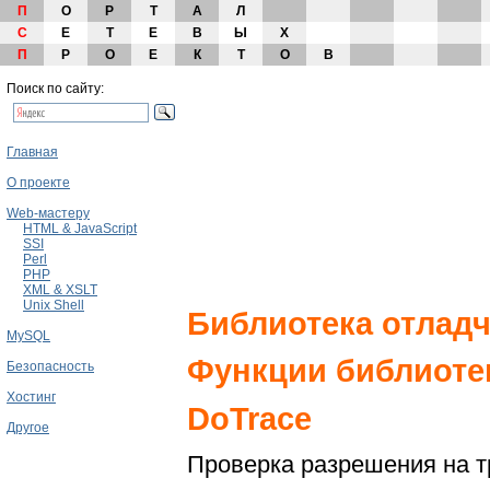
П
О
Р
Т
А
Л
С
Е
Т
Е
В
Ы
Х
П
Р
О
Е
К
Т
О
В
Поиск по сайту:
Главная
О проекте
Web-мастеру
HTML & JavaScript
SSI
Perl
PHP
XML & XSLT
Unix Shell
Библиотека отлад
MySQL
Функции библиотек
Безопасность
Хостинг
DoTrace
Другое
Проверка разрешения на т