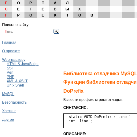
П
О
Р
Т
А
Л
С
Е
Т
Е
В
Ы
Х
П
Р
О
Е
К
Т
О
В
Поиск по сайту:
Главная
О проекте
Web-мастеру
HTML & JavaScript
SSI
Perl
Библиотека отладчика MySQ
PHP
XML & XSLT
Функции библиотеки отладчи
Unix Shell
DoPrefix
MySQL
Вывести префикс строки отладки.
Безопасность
СИНТАКСИС:
Хостинг
  static VOID DoPrefix (_line_)

Другое
ОПИСАНИЕ: