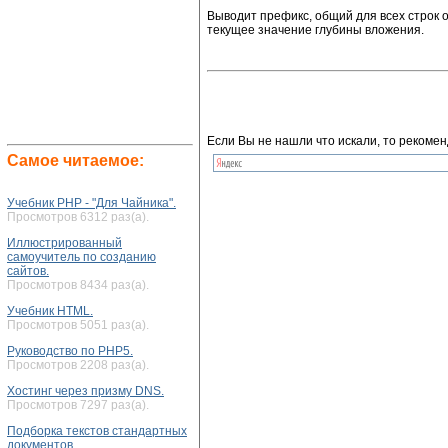
Выводит префикс, общий для всех строк 
текущее значение глубины вложения.
Если Вы не нашли что искали, то рекомен
Самое читаемое:
Учебник PHP - "Для Чайника".
Просмотров 6312 раз(а).
Иллюстрированный
самоучитель по созданию
сайтов.
Просмотров 8434 раз(а).
Учебник HTML.
Просмотров 5051 раз(а).
Руководство по PHP5.
Просмотров 2208 раз(а).
Хостинг через призму DNS.
Просмотров 7297 раз(а).
Подборка текстов стандартных
документов.