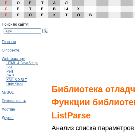
П
О
Р
Т
А
Л
С
Е
Т
Е
В
Ы
Х
П
Р
О
Е
К
Т
О
В
Поиск по сайту:
Главная
О проекте
Web-мастеру
HTML & JavaScript
SSI
Perl
PHP
XML & XSLT
Unix Shell
Библиотека отлад
MySQL
Функции библиотек
Безопасность
Хостинг
ListParse
Другое
Анализ списка параметров 