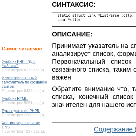
СИНТАКСИС:
  static struct link *ListParse (ctlp)

ОПИСАНИЕ:
Принимает указатель на сп
Самое читаемое:
анализирует список, форми
Первоначальный список
Учебник PHP - "Для
Чайника".
связанного списка, таким 
Просмотров 6312 раз(а).
важен.
Иллюстрированный
самоучитель по созданию
сайтов.
Обратите внимание что, т
Просмотров 8434 раз(а).
списка, конечный список
Учебник HTML.
значителен для нашего ис
Просмотров 5051 раз(а).
Руководство по PHP5.
Просмотров 2208 раз(а).
Хостинг через призму
DNS.
Содержание 
Просмотров 7297 раз(а).