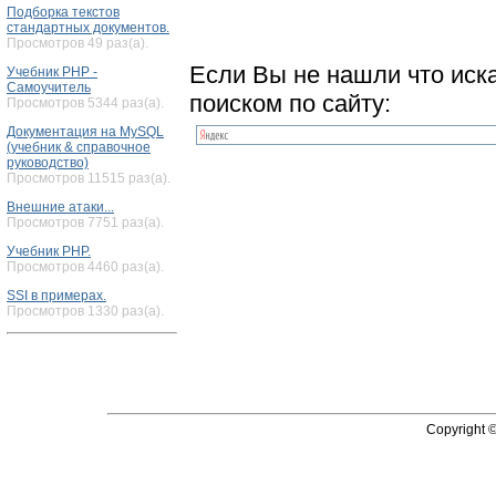
Подборка текстов
стандартных документов.
Просмотров 49 раз(а).
Если Вы не нашли что иск
Учебник PHP -
Самоучитель
поиском по сайту:
Просмотров 5344 раз(а).
Документация на MySQL
(учебник & справочное
руководство)
Просмотров 11515 раз(а).
Внешние атаки...
Просмотров 7751 раз(а).
Учебник PHP.
Просмотров 4460 раз(а).
SSI в примерах.
Просмотров 1330 раз(а).
Copyright 