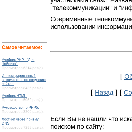
участниками связи. Назва
"телекоммуникации" и "ин
Современные телекоммуни
использовании информаци
Самое читаемое:
Учебник PHP - "Для
Чайника".
Просмотров 6314 раз(а).
[
Об
Иллюстрированный
самоучитель по созданию
сайтов.
Просмотров 8435 раз(а).
[
] [
Назад
Со
Учебник HTML.
Просмотров 5052 раз(а).
Руководство по PHP5.
Просмотров 2209 раз(а).
Если Вы не нашли что иск
Хостинг через призму
DNS.
поиском по сайту:
Просмотров 7299 раз(а).