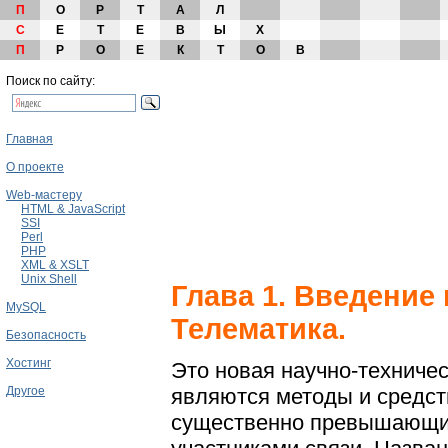
П
О
Р
Т
А
Л
С
Е
Т
Е
В
Ы
Х
П
Р
О
Е
К
Т
О
В
Поиск по сайту:
Главная
О проекте
Web-мастеру
HTML & JavaScript
SSI
Perl
PHP
XML & XSLT
Unix Shell
Глава 1. Введение
MySQL
Телематика.
Безопасность
Хостинг
Это новая научно-техниче
являются методы и средст
Другое
существенно превышающи