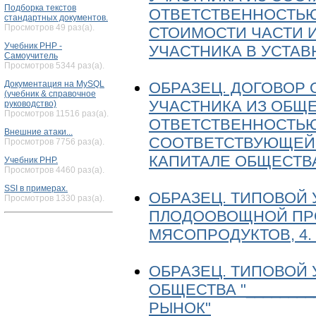
Подборка текстов
ОТВЕТСТВЕННОСТЬЮ
стандартных документов.
Просмотров 49 раз(а).
СТОИМОСТИ ЧАСТИ 
Учебник PHP -
УЧАСТНИКА В УСТАВ
Самоучитель
Просмотров 5344 раз(а).
ОБРАЗЕЦ. ДОГОВОР 
Документация на MySQL
(учебник & справочное
УЧАСТНИКА ИЗ ОБЩ
руководство)
Просмотров 11516 раз(а).
ОТВЕТСТВЕННОСТЬЮ
Внешние атаки...
СООТВЕТСТВУЮЩЕЙ 
Просмотров 7756 раз(а).
КАПИТАЛЕ ОБЩЕСТВ
Учебник PHP.
Просмотров 4460 раз(а).
SSI в примерах.
ОБРАЗЕЦ. ТИПОВОЙ 
Просмотров 1330 раз(а).
ПЛОДООВОЩНОЙ ПРОД
МЯСОПРОДУКТОВ, 4.
ОБРАЗЕЦ. ТИПОВОЙ
ОБЩЕСТВА "______
РЫНОК"