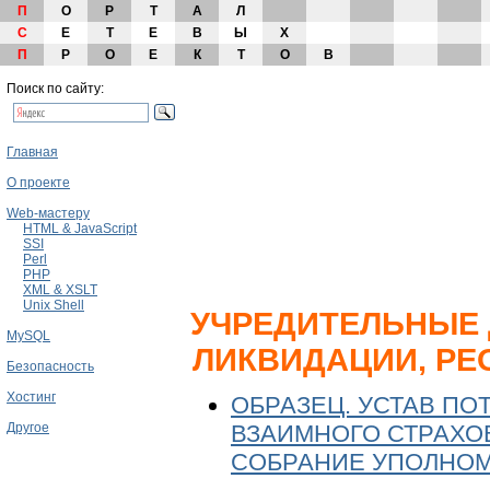
П
О
Р
Т
А
Л
С
Е
Т
Е
В
Ы
Х
П
Р
О
Е
К
Т
О
В
Поиск по сайту:
Главная
О проекте
Web-мастеру
HTML & JavaScript
SSI
Perl
PHP
XML & XSLT
Unix Shell
УЧРЕДИТЕЛЬНЫЕ 
MySQL
ЛИКВИДАЦИИ, РЕ
Безопасность
Хостинг
ОБРАЗЕЦ. УСТАВ П
ВЗАИМНОГО СТРАХОВ
Другое
СОБРАНИЕ УПОЛНО