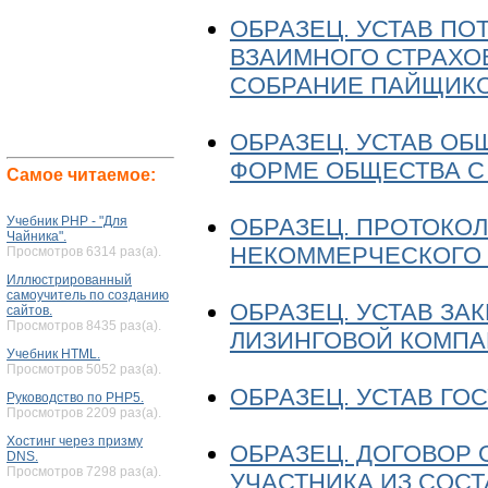
ОБРАЗЕЦ. УСТАВ П
ВЗАИМНОГО СТРАХОВ
СОБРАНИЕ ПАЙЩИКО
ОБРАЗЕЦ. УСТАВ ОБ
ФОРМЕ ОБЩЕСТВА С
Самое читаемое:
ОБРАЗЕЦ. ПРОТОКО
Учебник PHP - "Для
Чайника".
НЕКОММЕРЧЕСКОГО
Просмотров 6314 раз(а).
Иллюстрированный
самоучитель по созданию
ОБРАЗЕЦ. УСТАВ ЗА
сайтов.
Просмотров 8435 раз(а).
ЛИЗИНГОВОЙ КОМП
Учебник HTML.
Просмотров 5052 раз(а).
ОБРАЗЕЦ. УСТАВ Г
Руководство по PHP5.
Просмотров 2209 раз(а).
Хостинг через призму
ОБРАЗЕЦ. ДОГОВОР 
DNS.
Просмотров 7298 раз(а).
УЧАСТНИКА ИЗ СОС