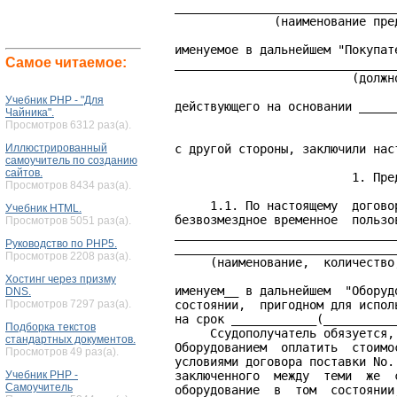
Самое читаемое:
Учебник PHP - "Для
Чайника".
Просмотров 6312 раз(а).
Иллюстрированный
самоучитель по созданию
сайтов.
Просмотров 8434 раз(а).
Учебник HTML.
Просмотров 5051 раз(а).
Руководство по PHP5.
Просмотров 2208 раз(а).
Хостинг через призму
DNS.
Просмотров 7297 раз(а).
Подборка текстов
стандартных документов.
Просмотров 49 раз(а).
Учебник PHP -
Самоучитель