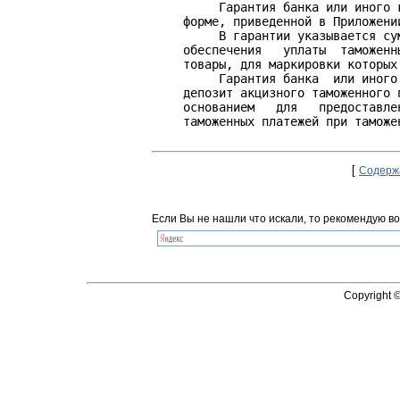
         Гарантия банка или иного 
    форме, приведенной в Приложении
         В гарантии указывается су
    обеспечения   уплаты  таможенн
    товары, для маркировки которых 
         Гарантия банка  или иного
    депозит акцизного таможенного 
    основанием   для   предоставле
    таможенных платежей при таможе
[
Содерж
Если Вы не нашли что искали, то рекомендую во
Copyright 