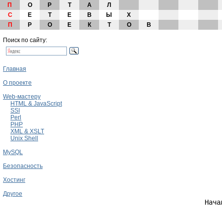
П
О
Р
Т
А
Л
С
Е
Т
Е
В
Ы
Х
П
Р
О
Е
К
Т
О
В
Поиск по сайту:
Главная
О проекте
Web-мастеру
HTML & JavaScript
SSI
                                  
Perl
                                  
PHP
                                  
XML & XSLT
Unix Shell
                                  
                                  
MySQL
                                  
                                  
Безопасность
                                  
Хостинг
                                  
Другое
                              Нача
                                  