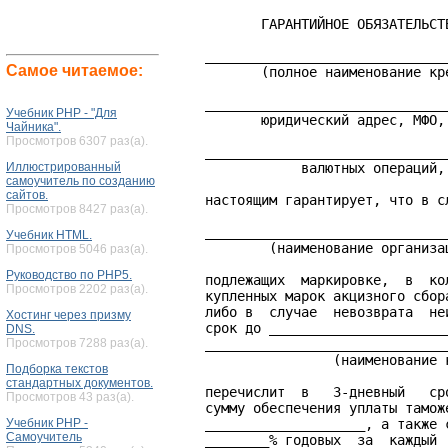
           ГАРАНТИЙНОЕ ОБЯЗАТЕЛЬСТ
    ______________________________
Самое читаемое:
           (полное наименование кр
    ______________________________
Учебник PHP - "Для
           юридический адрес, МФО,
Чайника".
Просмотров 6307 раз(а).
    ______________________________
Иллюстрированный
                валютных операций,
самоучитель по созданию
сайтов.
    настоящим гарантирует, что в с
Просмотров 8427 раз(а).
    ______________________________
Учебник HTML.
            (наименование организац
Просмотров 5046 раз(а).
Руководство по PHP5.
    подлежащих  маркировке,  в  ко
Просмотров 2202 раз(а).
    купленных марок акцизного сбор
    либо в  случае  невозврата  не
Хостинг через призму
    срок до ______________________
DNS.
Просмотров 7288 раз(а).
    ______________________________
                    (наименование 
Подборка текстов
стандартных документов.
    перечислит  в   3-дневный   ср
Просмотров 43 раз(а).
    сумму обеспечения уплаты тамож
Учебник PHP -
    ____________________, а также 
Самоучитель
    ________% годовых  за  каждый 