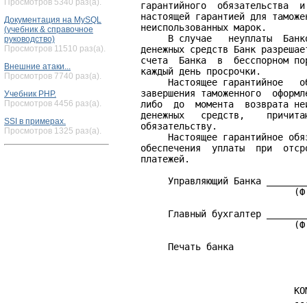
Просмотров 5340 раз(а).
    гарантийного  обязательства  и
    настоящей гарантией для таможе
Документация на MySQL
    неиспользованных марок.

(учебник & справочное
         В случае   неуплаты  Банк
руководство)
Просмотров 11510 раз(а).
    денежных средств Банк разрешае
    счета  Банка  в  бесспорном по
Внешние атаки...
    каждый день просрочки.

Просмотров 7740 раз(а).
         Настоящее гарантийное   о
    завершения таможенного  оформл
Учебник PHP.
Просмотров 4456 раз(а).
    либо  до  момента  возврата не
    денежных   средств,    причита
SSI в примерах.
    обязательству.

Просмотров 1325 раз(а).
         Настоящее гарантийное обя
    обеспечения  уплаты  при  отср
    платежей.

         Управляющий Банка ________
                                (Ф.
         Главный бухгалтер ________
                                (Ф.
         Печать банка

                                КОМ
                                ---