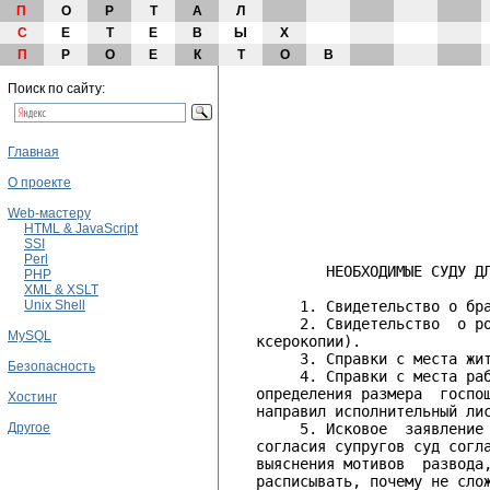
П
О
Р
Т
А
Л
С
Е
Т
Е
В
Ы
Х
П
Р
О
Е
К
Т
О
В
Поиск по сайту:
Главная
О проекте
Web-мастеру
HTML & JavaScript
SSI
                              
Perl
           НЕОБХОДИМЫЕ СУДУ ДЛ
PHP
XML & XSLT
Unix Shell
        1. Свидетельство о бра
        2. Свидетельство  о ро
MySQL
   ксерокопии).

        3. Справки с места жит
Безопасность
        4. Справки с места раб
   определения размера  госпош
Хостинг
   направил исполнительный лис
Другое
        5. Исковое  заявление 
   согласия супругов суд согла
   выяснения мотивов  развода,
   расписывать, почему не слож