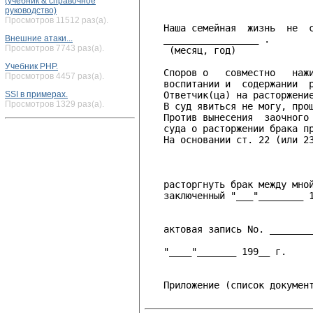
(учебник & справочное
                              
руководство)
Просмотров 11512 раз(а).
   Наша семейная  жизнь  не  с
Внешние атаки...
   _________________ .

Просмотров 7743 раз(а).
    (месяц, год)

Учебник PHP.
   Споров о   совместно   нажи
Просмотров 4457 раз(а).
   воспитании и  содержании  р
SSI в примерах.
   Ответчик(ца) на расторжение
Просмотров 1329 раз(а).
   В суд явиться не могу, прош
   Против вынесения  заочного 
   суда о расторжении брака пр
   На основании ст. 22 (или 23
                              
   расторгнуть брак между мной
   заключенный "___"________ 1
                              
   актовая запись No. ________
   "____"_______ 199__ г.     
                              
   Приложение (список документ