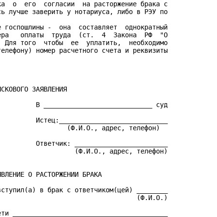
а  о  его  согласии  на расторжение брака с

ь лучше заверить у нотариуса, либо в РЭУ по

 госпошлины -  она  составляет  однократный

ра   оплаты  труда  (ст.  4  Закона  РФ  "О

 Для того  чтобы  ее  уплатить,  необходимо

елефону) номер расчетного счета и реквизиты

СКОВОГО ЗАЯВЛЕНИЯ

         В ____________________________ суд

         Истец:____________________________

                 (Ф.И.О., адрес, телефон)

         Ответчик: ________________________

                   (Ф.И.О., адрес, телефон)

ВЛЕНИЕ О РАСТОРЖЕНИИ БРАКА

ступил(а) в брак с ответчиком(цей) ________

                                   (Ф.И.О.)

ти ________________________________________
