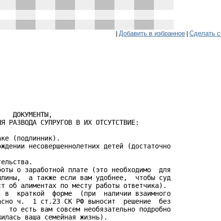
Добавить в избранное
Сделать с
|
|
   ДОКУМЕНТЫ,

Я РАЗВОДА СУПРУГОВ В ИХ ОТСУТСТВИЕ:

ке (подлинник).

ждении несовершеннолетних детей (достаточно

ельства.

оты о заработной плате (это необходимо  для

лины,  а также если вам удобнее,  чтобы суд

т об алиментах по месту работы ответчика).

 в  краткой  форме  (при  наличии взаимного

сно ч.  1 ст.23 СК РФ выносит  решение  без

  то есть вам совсем необязательно подробно

илась ваша семейная жизнь).
