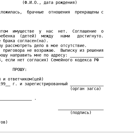
         (Ф.И.О., дата рождения)

ложилась,  брачные  отношения  прекращены с

том  имуществе  у  нас  нет.  Соглашение  о

ебенка  (детей)  между   нами   достигнуто.

 брака согласен(на).

у рассмотреть дело в мое отсутствие.

 приговора не возражаю.  Выписку из решения

ошу направить мне по адресу: ______________

, если нет согласия) Семейного кодекса РФ

     ПРОШУ:

 и ответчиком(цей)

99__ г. и зарегистрированный ______________

                             (орган загса)

_____________ .

                        ___________________

                             (подпись)

ов)
