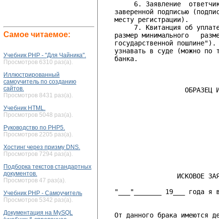
        6. Заявление  ответчик
   заверенной подписью (подпис
   месту регистрации).

        7. Квитанция об уплате
Самое читаемое:
   размер минимального   разме
   государственной пошлине"). 
   узнавать в суде (можно по т
Учебник PHP - "Для Чайника".
   банка.

Просмотров 6310 раз(а).
Иллюстрированный
самоучитель по созданию
сайтов.
                     ОБРАЗЕЦ И
Просмотров 8431 раз(а).
                              
Учебник HTML.
Просмотров 5048 раз(а).
                              
Руководство по PHP5.
                              
Просмотров 2205 раз(а).
                              
Хостинг через призму DNS.
                              
Просмотров 7294 раз(а).
Подборка текстов стандартных
документов.
                   ИСКОВОЕ ЗАЯ
Просмотров 47 раз(а).
   "___"_______ 19___ года я в
Учебник PHP - Самоучитель
                              
Просмотров 5342 раз(а).
Документация на MySQL
   От данного брака имеются де