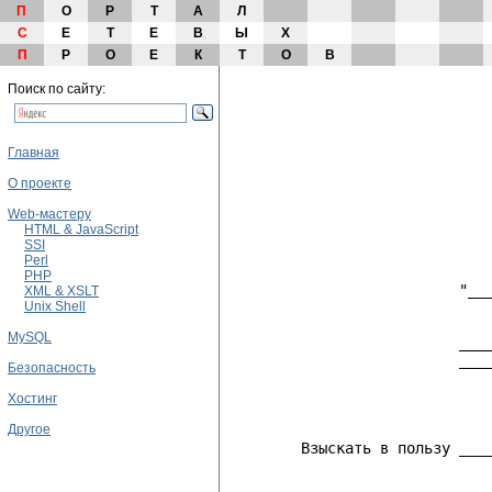
П
О
Р
Т
А
Л
С
Е
Т
Е
В
Ы
Х
П
Р
О
Е
К
Т
О
В
Поиск по сайту:
Главная
О проекте
Web-мастеру
HTML & JavaScript
SSI
                              
Perl
PHP
                          "___
XML & XSLT
Unix Shell
MySQL
                          ____
                          ____
Безопасность
                              
Хостинг
                              
Другое
        Взыскать в пользу ____
                              