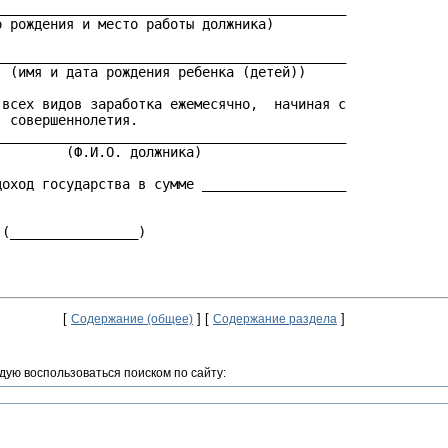
___________________________________________

 рождения и место работы должника)

___________________________________________

 (имя и дата рождения ребенка (детей))

всех видов заработка ежемесячно,  начиная с

 совершеннолетия.

___________________________________________

        (Ф.И.О. должника)

оход государства в сумме __________________

(________________)

[
] [
]
Содержание (общее)
Содержание раздела
дую воспользоваться поиском по сайту: