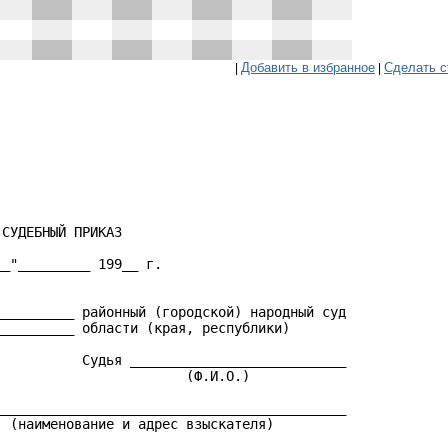
Добавить в избранное
Сделать с
|
|
СУДЕБНЫЙ ПРИКАЗ

_"_________ 199__ г.

_________ районный (городской) народный суд

_________ области (края, республики)

          Судья ___________________________

                       (Ф.И.О.)

___________________________________________

 (наименование и адрес взыскателя)
