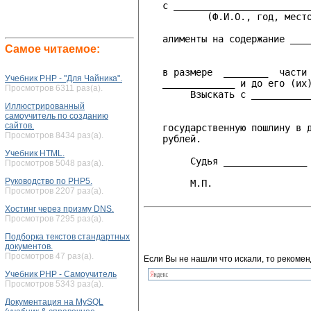
   с _________________________
           (Ф.И.О., год, место
   алименты на содержание ____
Самое читаемое:
                              
   в размере  ________  части 
Учебник PHP - "Для Чайника".
   _____________ и до его (их)
Просмотров 6311 раз(а).
        Взыскать с ___________
                              
Иллюстрированный
самоучитель по созданию
сайтов.
   государственную пошлину в д
Просмотров 8434 раз(а).
   рублей.

Учебник HTML.
        Судья _______________ 
Просмотров 5048 раз(а).
Руководство по PHP5.
        М.П.

Просмотров 2207 раз(а).
Хостинг через призму DNS.
Просмотров 7295 раз(а).
Подборка текстов стандартных
документов.
Просмотров 47 раз(а).
Если Вы не нашли что искали, то рекомен
Учебник PHP - Самоучитель
Просмотров 5343 раз(а).
Документация на MySQL