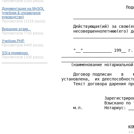
Просмотров 5344 раз(а).
                               Подп
Документация на MySQL
(учебник & справочное
         _________________________
руководство)
Просмотров 11516 раз(а).
                                  
         Действующая(ий) за свою(ег
Внешние атаки...
         несовершеннолетнюю(его) до
Просмотров 7752 раз(а).
         _________________________
                                  
Учебник PHP.
Просмотров 4460 раз(а).
         "__"____________ 199__ г.
SSI в примерах.
    ______________________________
Просмотров 1330 раз(а).
    ______________________________
        (наименование нотариальной
         Договор подписан    в    
    установлена,  их дееспособность
         Текст договора дарения про
                      Зарегистриро
                      Взыскано по 
         м.п.         Нотариус: __
                                КОМ
                                ---