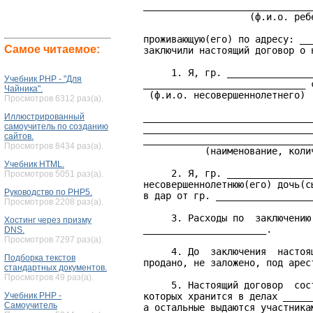
    ______________________________
                       (ф.и.о. ребе
    проживающую(его) по адресу: __
Самое читаемое:
    заключили настоящий договор о н
         1. Я, гр. _______________
Учебник PHP - "Для
    _____________________________ 
Чайника".
     (ф.и.о. несовершеннолетнего)

Просмотров 6312 раз(а).
Иллюстрированный
    ______________________________
самоучитель по созданию
    ______________________________
сайтов.
    ______________________________
Просмотров 8434 раз(а).
               (наименование, коли
Учебник HTML.
         2. Я, гр. _______________
Просмотров 5051 раз(а).
    несовершеннолетнюю(его) дочь(с
Руководство по PHP5.
    в дар от гр. _________________
Просмотров 2208 раз(а).
         3. Расходы по  заключению
Хостинг через призму
    ______________________.

DNS.
Просмотров 7297 раз(а).
         4. До  заключения  настоя
Подборка текстов
    продано, не заложено, под арест
стандартных документов.
Просмотров 49 раз(а).
         5. Настоящий договор  сос
Учебник PHP -
    которых хранится в делах _____
Самоучитель
    а остальные выдаются участникам