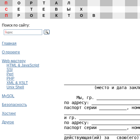
П
О
Р
Т
А
Л
С
Е
Т
Е
В
Ы
Х
П
Р
О
Е
К
Т
О
В
Поиск по сайту:
Главная
О проекте
Web-мастеру
HTML & JavaScript
SSI
                                   
Perl
PHP
    ______________________________
XML & XSLT
Unix Shell
                (место и дата закл
MySQL
         Мы, гр. _________________
    по адресу: ___________________
Безопасность
    паспорт серии ___________, ном
    ______________________________
Хостинг
    и гр. ________________________
Другое
    по адресу: ___________________
    паспорт серии ___________, ном
    ______________________________
    действующая(ий) за   свою(его)