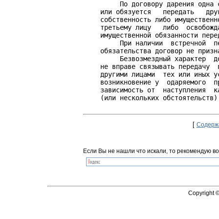
         По договору дарения одна 
    или обязуется   передать   дру
    собственность либо имущественн
    третьему лицу   либо  освобожд
    имущественной обязанности пере
         При наличии  встречной  п
    обязательства договор не призн
         Безвозмездный характер  д
    не вправе связывать передачу  
    другими лицами  тех или иных у
    возникновение у  одаряемого  п
    зависимость от  наступления  к
    (или нескольких обстоятельств).
[
Содерж
Если Вы не нашли что искали, то рекомендую во
Copyright 