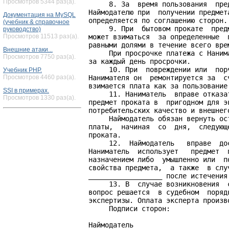
Просмотров 5344 раз(а).
     8. За  время пользования  пре
Наймодателю при  получении предмет
Документация на MySQL
определяется по соглашению сторон.

(учебник & справочное
     9. При  бытовом прокате  пред
руководство)
Просмотров 11513 раз(а).
может взиматься  за определенные  
равными долями в течение всего вре
Внешние атаки...
     При просрочке платежа с Наним
Просмотров 7750 раз(а).
за каждый день просрочки.

     10. При  повреждении или  пор
Учебник PHP.
Просмотров 4460 раз(а).
Нанимателя он  ремонтируется за  с
взимается плата как за пользование 
SSI в примерах.
     11. Наниматель  вправе отказа
Просмотров 1330 раз(а).
предмет проката в  пригодном для э
потребительских качество и внешнего
     Наймодатель обязан вернуть ос
платы,  начиная  со  дня,  следующ
проката.

     12.  Наймодатель   вправе  до
Наниматель  использует   предмет  
назначением либо  умышленно или  п
свойства предмета,  а также  в слу
__________________ после истечения 
     13. В  случае возникновения  
вопрос решается  в судебном  поряд
экспертизы. Оплата эксперта произв
     Подписи сторон:

Наймодатель                        