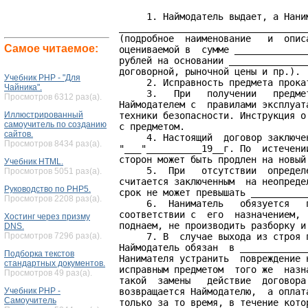
     1. Наймодатель выдает, а Нани
__________________________________
(подробное  наименование   и  опис
Самое читаемое:
оцениваемой в  сумме _____________
рублей на основании ______________
договорной, рыночной цены и пр.).

Учебник PHP - "Для
     2. Исправность предмета прока
Чайника".
     3.   При   получении   предме
Просмотров 6312 раз(а).
Наймодателем с  правилами эксплуат
Иллюстрированный
техники безопасности. Инструкция о
самоучитель по созданию
с предметом.

сайтов.
     4. Настоящий  договор заключе
Просмотров 8434 раз(а).
"___"__________19__г. По  истечени
сторон может быть продлен на новый 
Учебник HTML.
     5.  При   отсутствии  определ
Просмотров 5051 раз(а).
считается заключенным  на неопреде
Руководство по PHP5.
срок не может превышать ___________
Просмотров 2208 раз(а).
     6.  Наниматель   обязуется   
соответствии с  его  назначением, 
Хостинг через призму
поднаем, не производить разборку и 
DNS.
Просмотров 7296 раз(а).
     7. В  случае выхода из строя 
Наймодатель обязан  в ____________
Подборка текстов
Нанимателя устранить  повреждение 
стандартных документов.
исправным предметом  того же  назн
Просмотров 49 раз(а).
такой  замены   действие  договора
Учебник PHP -
возвращается Наймодателю,  а оплат
Самоучитель
только за то время, в течение кото