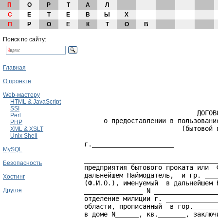
П
О
Р
Т
А
Л
С
Е
Т
Е
В
Ы
Х
П
Р
О
Е
К
Т
О
В
Поиск по сайту:
Главная
О проекте
Web-мастеру
HTML & JavaScript
SSI
                             ДОГОВО
Perl
     о предоставлении в пользовани
PHP
                         (бытовой п
XML & XSLT
Unix Shell
г._____________________           
MySQL
__________________________________
Безопасность
предприятия бытового проката или  
дальнейшем Наймодатель,  и гр. ___
Хостинг
(Ф.И.О.), именуемый  в дальнейшем 
Другое
_______________ N ________________
отделение милиции г. _____________
области, прописанный  в гор.______
в доме N______, кв._______, заключ