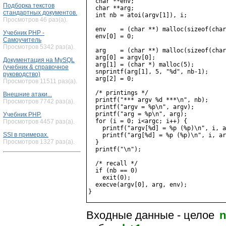
  char **env;

Подборка текстов
  char **arg;

стандартных документов.
  int nb = atoi(argv[1]), i;

Просмотров 46 раз(а).
  env    = (char **) malloc(sizeof(char
Учебник PHP -
  env[0] = 0;

Самоучитель
Просмотров 5342 раз(а).
  arg    = (char **) malloc(sizeof(char
  arg[0] = argv[0];

Документация на MySQL
  arg[1] = (char *) malloc(5);

(учебник & справочное
  snprintf(arg[1], 5, "%d", nb-1);

руководство)
  arg[2] = 0;

Просмотров 11511 раз(а).
  /* printings */

Внешние атаки...
  printf("*** argv %d ***\n", nb);

Просмотров 7742 раз(а).
  printf("argv = %p\n", argv);

  printf("arg = %p\n", arg);

Учебник PHP.
  for (i = 0; i<argc; i++) {

Просмотров 4457 раз(а).
    printf("argv[%d] = %p (%p)\n", i, a
SSI в примерах.
    printf("arg[%d] = %p (%p)\n", i, ar
Просмотров 1327 раз(а).
  }

  printf("\n");

  /* recall */

  if (nb == 0)

    exit(0);

  execve(argv[0], arg, env);

Входные данные - целое
n