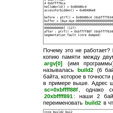
4 0xbffff8ca

helloWorld() = 0x80486c4

accessForbidden() = 0x80486e8

before : ptrf() = 0x80486c4 (0xbffff634
buffer = [6ця›4ця›000000000000000000000
000000000000000000000000000000000000000
00000000000] (127)

after : ptrf() = 0xbffff88f (0xbffff634
Segmentation fault (core dumped)

Почему это не работает?
копию памяти между двум
argv[0]
(имя программы)
называлась
build2
(6 бай
байта, которое в точности
в примере выше. Адрес 
sc=0xbffff88f
, однако 
20xbffff891
: наши 2 бай
переименовать
build2
в чт
>>cp build2 bui2
