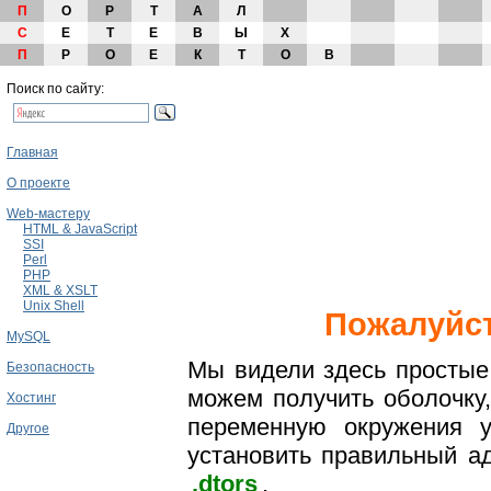
П
О
Р
Т
А
Л
С
Е
Т
Е
В
Ы
Х
П
Р
О
Е
К
Т
О
В
Поиск по сайту:
Главная
О проекте
Web-мастеру
HTML & JavaScript
SSI
Perl
PHP
XML & XSLT
Unix Shell
Пожалуйст
MySQL
Мы видели здесь простые
Безопасность
можем получить оболочку
Хостинг
переменную окружения 
Другое
установить правильный ад
.dtors
.