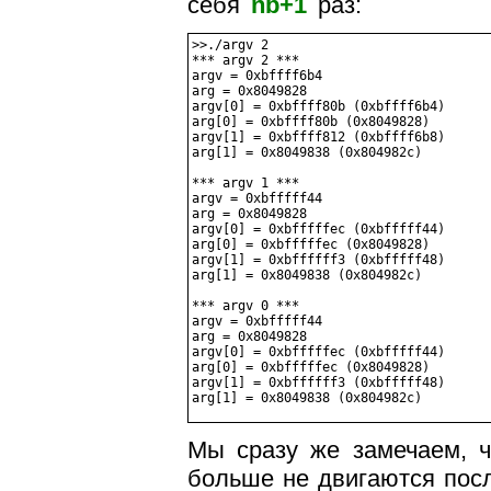
себя
nb+1
раз:
>>./argv 2

*** argv 2 ***

argv = 0xbffff6b4

arg = 0x8049828

argv[0] = 0xbffff80b (0xbffff6b4)

arg[0] = 0xbffff80b (0x8049828)

argv[1] = 0xbffff812 (0xbffff6b8)

arg[1] = 0x8049838 (0x804982c)

*** argv 1 ***

argv = 0xbfffff44

arg = 0x8049828

argv[0] = 0xbfffffec (0xbfffff44)

arg[0] = 0xbfffffec (0x8049828)

argv[1] = 0xbffffff3 (0xbfffff48)

arg[1] = 0x8049838 (0x804982c)

*** argv 0 ***

argv = 0xbfffff44

arg = 0x8049828

argv[0] = 0xbfffffec (0xbfffff44)

arg[0] = 0xbfffffec (0x8049828)

argv[1] = 0xbffffff3 (0xbfffff48)

Мы сразу же замечаем, 
больше не двигаются пос