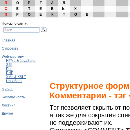
П
О
Р
Т
А
Л
С
Е
Т
Е
В
Ы
Х
П
Р
О
Е
К
Т
О
В
Поиск по сайту:
Главная
О проекте
Web-мастеру
HTML & JavaScript
SSI
Perl
PHP
XML & XSLT
Unix Shell
Структурное форм
MySQL
Комментарии - тэ
Безопасность
Хостинг
Тэг позволяет скрыть от п
а так же для сокрытия сц
Другое
не поддерживают их.