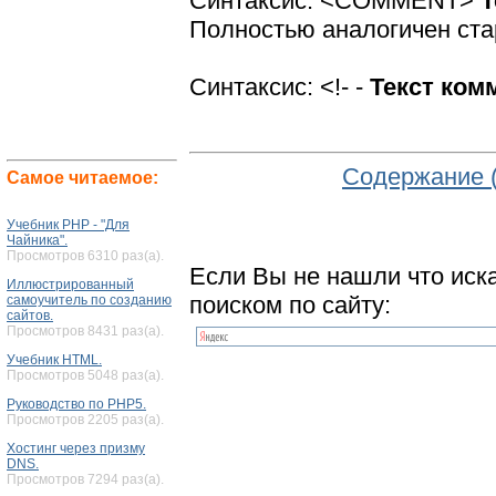
Синтаксис:
<COMMENT>
Т
Полностью аналогичен ста
Синтаксис:
<!- -
Текст ком
Содержание 
Самое читаемое:
Учебник PHP - "Для
Чайника".
Просмотров 6310 раз(а).
Если Вы не нашли что иск
Иллюстрированный
поиском по сайту:
самоучитель по созданию
сайтов.
Просмотров 8431 раз(а).
Учебник HTML.
Просмотров 5048 раз(а).
Руководство по PHP5.
Просмотров 2205 раз(а).
Хостинг через призму
DNS.
Просмотров 7294 раз(а).