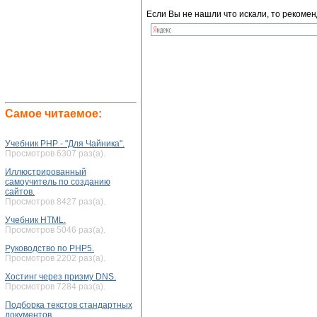
Если Вы не нашли что искали, то рекомен
Самое читаемое:
Учебник PHP - "Для Чайника".
Просмотров 6307 раз(а).
Иллюстрированный
самоучитель по созданию
сайтов.
Просмотров 8427 раз(а).
Учебник HTML.
Просмотров 5046 раз(а).
Руководство по PHP5.
Просмотров 2202 раз(а).
Хостинг через призму DNS.
Просмотров 7284 раз(а).
Подборка текстов стандартных
документов.