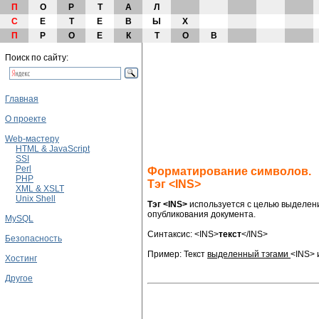
П
О
Р
Т
А
Л
С
Е
Т
Е
В
Ы
Х
П
Р
О
Е
К
Т
О
В
Поиск по сайту:
Главная
О проекте
Web-мастеру
HTML & JavaScript
SSI
Perl
Форматирование символов.
PHP
Тэг <INS>
XML & XSLT
Unix Shell
Тэг <INS>
используется с целью выделения
опубликования документа.
MySQL
Синтаксис:
<INS>
текст
</INS>
Безопасность
Пример:
Текст
выделенный тэгами
<INS> 
Хостинг
Другое