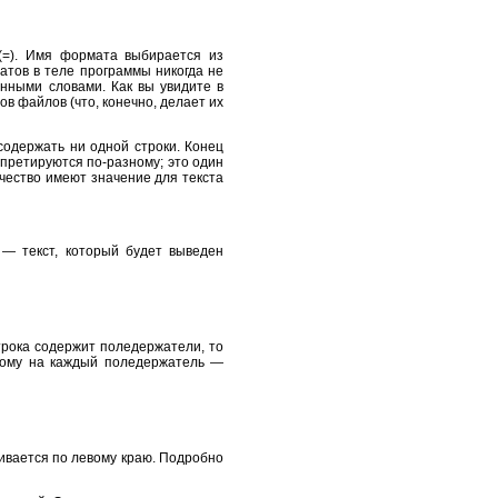
 (=). Имя формата выбирается из
атов в теле программы никогда не
анными словами. Как вы увидите в
в файлов (что, конечно, делает их
 содержать ни одной строки. Конец
претируются по-разному; это один
ичество имеют значение для текста
— текст, который будет выведен
трока содержит поледержатели, то
ному на каждый поледержатель —
нивается по левому краю. Подробно