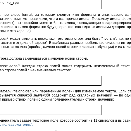
нное слово format, за которым следует имя формата и знак равенства
ствии с теми же правилами, что и все прочие имена. Поскольку имена форм
начениях), вы спокойно можете брать имена, совпадающие с зарезервиров
большинство имен форматов будут, вероятно, совпадать с именами дескрипторо
ам, и это хорошо).
орый может включать несколько текстовых строк или быть "пустым", т.е. не
тавится в отдельной строке*. В шаблонах разные пробельные символы интер
ельных символов (пробел, символ новой строки или знак табуляции) и их кол
трока должна заканчиваться символом новой строки.
трок полей.
Каждая строка полей может содержать неизменяемый текст 
ер строки полей с неизменяемым текстом:
тели (fieldholder,
или переменные полей) для изменяемого текста. Если с
азывается
строкой значений)
содержит ряд скалярных значений — по од
от пример строки полей с одним поледержателем и строки значений:
едержатель задает текстовое поле, которое состоит из 11 символов и вырав
о поледержателях".