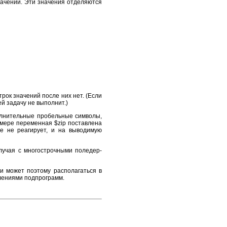
начений. Эти значения отделяются
рок значений после них нет. (Если
й задачу не выполнит.)
олнительные пробельные символы,
мере переменная $zip поставлена
ое не реагирует, и на выводимую
случая с многострочными поледер-
 может поэтому располагаться в
лениями подпрограмм.