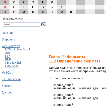
П
О
Р
Т
А
Л
С
Е
Т
Е
В
Ы
Х
П
Р
О
Е
К
Т
О
В
Поиск по сайту:
Главная
О проекте
Web-мастеру
HTML & JavaScript
SSI
Perl
Глава 11: Форматы.
PHP
11.2 Определение формата
XML & XSLT
Unix Shell
Формат задается с помощью специальной
стоять в любом месте программы. Выгляди
MySQL
format имя_формата =

Безопасность
  строка_полей

Хостинг
  значение_один, значение_два, зна
Другое
  строка_полей

  значение_один, значение_два

  строка_полей
