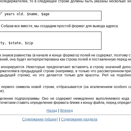
 поледержателей, то в следующей строке должны быть указаны несколько з
Собрав все вместе, мы создадим простой формат для вывода адреса:
 знаков равенства (в начале и конце формата) полей не содержат, поэтому ст
чений, она будет интерпретирована как строка полей и поставленную перед не
 игнорируются. Некоторые предпочитают вставлять в строку значений доп
жателям в предыдущей строке (например, в только что рассмотренном при
ыдущей строки), но это делается только для красоты. Perl на подобн
е первого символа новой строки, отбрасывается (за исключением особого 
е).
еление подпрограммы. Оно не содержит немедленно выполняемого кода и
очитаем ставить определение формата ближе к концу файла, перед опреде
|
Назад
Вперед
|
Содержание (общее)
Содержание раздела