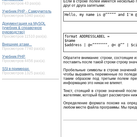
Если в строке полей имеется несколько
Просмотров 43 раз(а).
друг от друга запятыми:
Учебник PHP - Самоучитель
Просмотров 5340 раз(а).
Документация на MySQL
(учебник & справочное
руководство)
Просмотров 11510 раз(а).
format ADDRESSLABEL =

$name

Внешние атаки...
Просмотров 7740 раз(а).
Учебник PHP.
Обратите внимание: строки, состоящие из
Просмотров 4456 раз(а).
поставить после такой строки строку зна
SSI в примерах.
Пробельные символы в строке значений
Просмотров 1325 раз(а).
чтобы выравнять переменные по поледер
таким образом под третьим полем пред
информацию это никак не влияет.
Текст, стоящий в строке значений посл
жателями, который будет рассмотрен ниж
Определение формата похоже на опред
любом месте файла программы. Мы предп