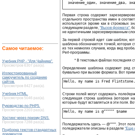
Первая строка содержит зарезервирова
отдельного пространства имен в соответ
используются (кроме как в строковых з
следующем разделе,
"Вызов формата"
, 
не идентичными зарезервированным слов
За первой строкой идет сам
шаблон,
кот
шаблона обозначается точкой, которая с
Самое читаемое:
из тех немногих случаев, когда вид проб
Perl-программы.
* В текстовых файлах последняя с
Учебник PHP - "Для Чайника".
Просмотров 6307 раз(а).
Определение шаблона содержит ряд
с
буквально при вызове формата. Вот прим
Иллюстрированный
самоучитель по созданию
сайтов.
Просмотров 8427 раз(а).
Учебник HTML.
Строки полей могут содержать
поледержа
Просмотров 5046 раз(а).
следующая строка шаблона (которая н
которые будут вставляться в эти поля. В
Руководство по PHP5.
Просмотров 2203 раз(а).
Хостинг через призму DNS.
Просмотров 7288 раз(а).
Поледержатель здесь — @“““““. Этот пол
поледержатели описаны в разделе
"Еще 
Подборка текстов стандартных
документов.