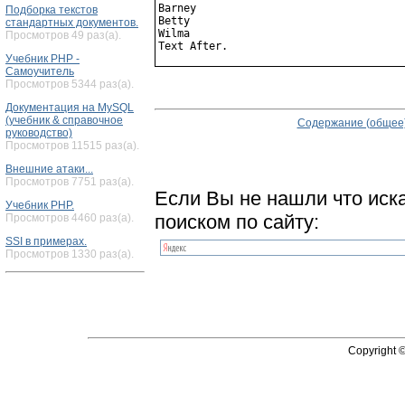
Barney

Подборка текстов
Betty

стандартных документов.
Wilma

Просмотров 49 раз(а).
Учебник PHP -
Самоучитель
Просмотров 5344 раз(а).
Документация на MySQL
(учебник & справочное
Содержание (общее
руководство)
Просмотров 11515 раз(а).
Внешние атаки...
Просмотров 7751 раз(а).
Если Вы не нашли что иск
Учебник PHP.
поиском по сайту:
Просмотров 4460 раз(а).
SSI в примерах.
Просмотров 1330 раз(а).
Copyright 