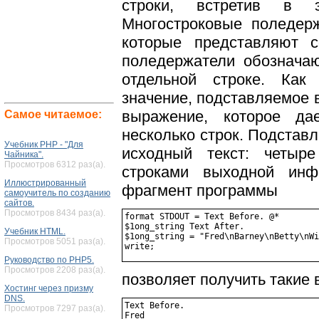
строки, встретив в э
Многостроковые поледерж
которые представляют с
поледержатели обозначаю
отдельной строке. Как
значение, подставляемое в
выражение, которое да
Самое читаемое:
несколько строк. Подставл
Учебник PHP - "Для
исходный текст: четыре
Чайника".
Просмотров 6312 раз(а).
строками выходной инф
Иллюстрированный
фрагмент программы
самоучитель по созданию
сайтов.
Просмотров 8434 раз(а).
format STDOUT = Text Before. @*

$1ong_string Text After.

Учебник HTML.
$1ong_string = "Fred\nBarney\nBetty\nWi
Просмотров 5051 раз(а).
Руководство по PHP5.
Просмотров 2208 раз(а).
позволяет получить такие
Хостинг через призму
DNS.
Text Before.

Просмотров 7297 раз(а).
Fred
