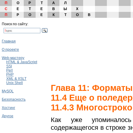
П
О
Р
Т
А
Л
С
Е
Т
Е
В
Ы
Х
П
Р
О
Е
К
Т
О
В
Поиск по сайту:
Главная
О проекте
Web-мастеру
HTML & JavaScript
SSI
Perl
PHP
XML & XSLT
Unix Shell
Глава 11: Форматы
MySQL
11.4 Еще о поледе
Безопасность
11.4.3 Многострок
Хостинг
Другое
Как уже упоминалось
содержащегося в строке зн