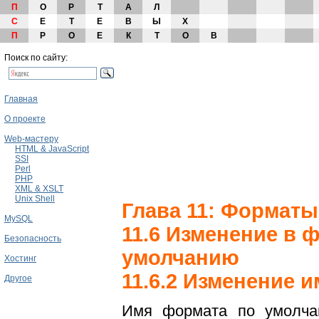
П
О
Р
Т
А
Л
С
Е
Т
Е
В
Ы
Х
П
Р
О
Е
К
Т
О
В
Поиск по сайту:
Главная
О проекте
Web-мастеру
HTML & JavaScript
SSI
Perl
PHP
XML & XSLT
Unix Shell
Глава 11: Форматы
MySQL
11.6 Изменение в 
Безопасность
умолчанию
Хостинг
11.6.2 Изменение 
Другое
Имя формата по умолчан