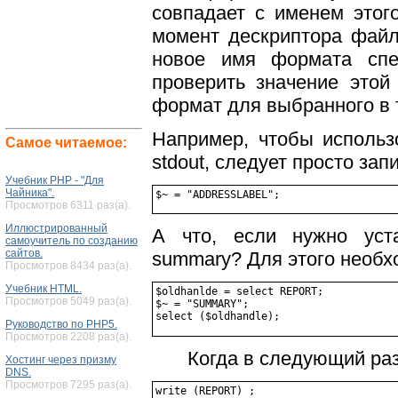
совпадает с именем этог
момент дескриптора файл
новое имя формата спе
проверить значение этой
формат для выбранного в 
Например, чтобы использ
Самое читаемое:
stdout, следует просто зап
Учебник PHP - "Для
Чайника".
Просмотров 6311 раз(а).
Иллюстрированный
А что, если нужно уста
самоучитель по созданию
сайтов.
summary? Для этого необх
Просмотров 8434 раз(а).
Учебник HTML.
$oldhanlde = select REPORT;

Просмотров 5049 раз(а).
$~ = "SUMMARY";

Руководство по PHP5.
Просмотров 2208 раз(а).
Когда в следующий ра
Хостинг через призму
DNS.
Просмотров 7295 раз(а).