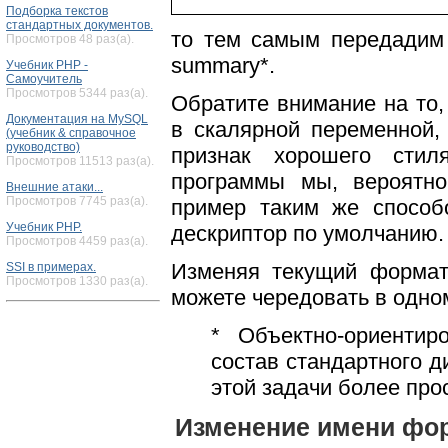
Подборка текстов
стандартных документов.
то тем самым передадим 
Просмотров 48 раз(а).
summary*.
Учебник PHP -
Самоучитель
Просмотров 5344 раз(а).
Обратите внимание на то
Документация на MySQL
в скалярной переменной,
(учебник & справочное
руководство)
признак хорошего стил
Просмотров 11513 раз(а).
программы мы, вероятн
Внешние атаки...
Просмотров 7745 раз(а).
пример таким же способ
Учебник PHP.
дескриптор по умолчанию.
Просмотров 4459 раз(а).
Изменяя текущий формат
SSI в примерах.
Просмотров 1330 раз(а).
можете чередовать в одно
* Объектно-ориентир
состав стандартного д
этой задачи более про
Изменение имени фор