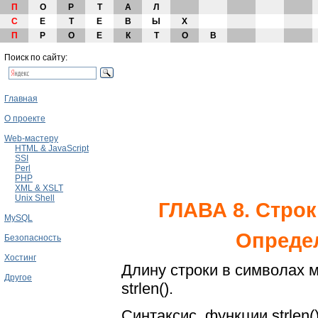
П
О
Р
Т
А
Л
С
Е
Т
Е
В
Ы
Х
П
Р
О
Е
К
Т
О
В
Поиск по сайту:
Главная
О проекте
Web-мастеру
HTML & JavaScript
SSI
Perl
PHP
XML & XSLT
Unix Shell
ГЛАВА 8. Стро
MySQL
Опреде
Безопасность
Хостинг
Длину строки в символах 
Другое
strlen().
Синтаксис .функции strlen()