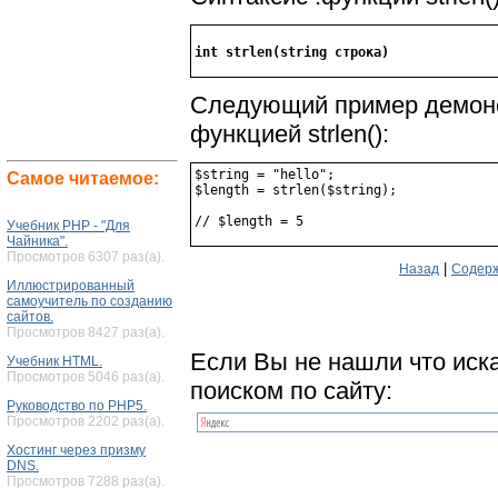
Следующий пример демонс
функцией strlen():
$string = "hello";

Самое читаемое:
$length = strlen($string);

Учебник PHP - "Для
Чайника".
Просмотров 6307 раз(а).
|
Назад
Содерж
Иллюстрированный
самоучитель по созданию
сайтов.
Просмотров 8427 раз(а).
Если Вы не нашли что иск
Учебник HTML.
Просмотров 5046 раз(а).
поиском по сайту:
Руководство по PHP5.
Просмотров 2202 раз(а).
Хостинг через призму
DNS.
Просмотров 7288 раз(а).