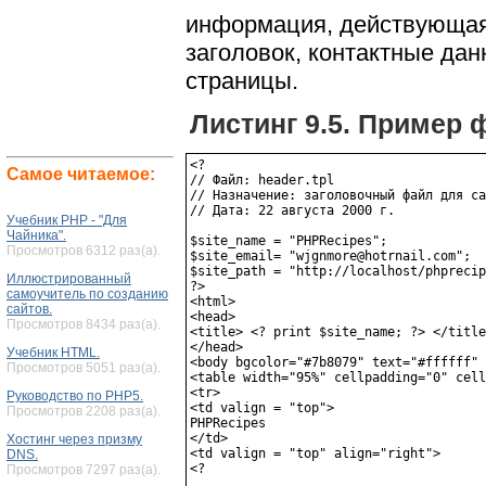
информация, действующая 
заголовок, контактные да
страницы.
Листинг 9.5. Пример 
<?

Самое читаемое:
// Файл: header.tpl

// Назначение: заголовочный файл для са
// Дата: 22 августа 2000 г.

Учебник PHP - "Для
Чайника".
$site_name = "PHPRecipes";

Просмотров 6312 раз(а).
$site_email= "wjgnmore@hotrnail.com";

$site_path = "http://localhost/phprecip
Иллюстрированный
?>

самоучитель по созданию
<html>

сайтов.
<head>

Просмотров 8434 раз(а).
<title> <? print $site_name; ?> </title
</head>

Учебник HTML.
<body bgcolor="#7b8079" text="#ffffff" 
Просмотров 5051 раз(а).
<table width="95%" cellpadding="0" cell
<tr>

Руководство по PHP5.
<td valign = "top">

Просмотров 2208 раз(а).
PHPRecipes

</td>

Хостинг через призму
<td valign = "top" align="right">

DNS.
<?

Просмотров 7297 раз(а).