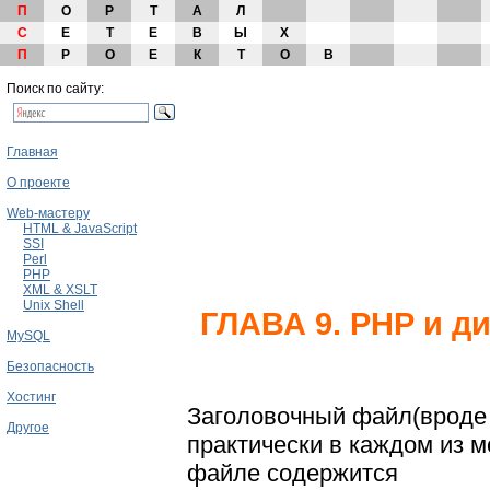
П
О
Р
Т
А
Л
С
Е
Т
Е
В
Ы
Х
П
Р
О
Е
К
Т
О
В
Поиск по сайту:
Главная
О проекте
Web-мастеру
HTML & JavaScript
SSI
Perl
PHP
XML & XSLT
Unix Shell
ГЛАВА 9. РНР и д
MySQL
Безопасность
Хостинг
Заголовочный файл(вроде п
Другое
практически в каждом из м
файле содержится