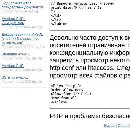
Подборка текстов
// Вывести текущую дату и время

стандартных документов.
print date("F d, h:i a");

Просмотров 49 раз(а).
?>

</td>

Учебник PHP -
</tr>

Самоучитель
Просмотров 5344 раз(а).
Документация на MySQL
Довольно часто доступ к 
(учебник & справочное
руководство)
посетителей ограничивает
Просмотров 11515 раз(а).
конфиденциальную информ
Внешние атаки...
Просмотров 7751 раз(а).
запретить просмотр неко
Учебник PHP.
http.conf или htaccess. С
Просмотров 4460 раз(а).
просмотр всех файлов с ра
SSI в примерах.
Просмотров 1330 раз(а).
<Files "*.tpl">

Order allow,deny

Allow from 127.0.0.1

Deny from all

РНР и проблемы безопасн
|
Назад
Содерж