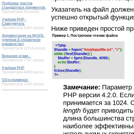
Подборка текстов
стандартных документов.
Указатель на файл должен
Просмотров 50 раз(а).
успешно открытый функц
Учебник PHP -
Самоучитель
Ниже приведен простой пр
Просмотров 5345 раз(а).
Пример 1. Построчное чтение файла
Документация на MySQL
(учебник & справочное
руководство)
<?php
Просмотров 11516 раз(а).
$handle
=
fopen
(
"/tmp/inputfile.txt"
,
"r"
);
while (!
feof
(
$handle
)) {
Внешние атаки...
$buffer
=
fgets
(
$handle
,
4096
);
Просмотров 7757 раз(а).
echo
$buffer
;
}
Учебник PHP.
fclose
(
$handle
);
Просмотров 4460 раз(а).
?>
SSI в примерах.
Просмотров 1330 раз(а).
Замечание:
Параметр
PHP версии 4.2.0. Есл
принимается за 1024. 
length
будет приводить 
длина большинства ст
наиболее эффективным
используемых скрипто