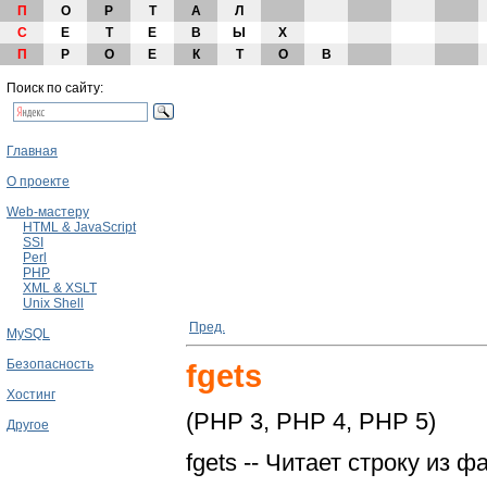
П
О
Р
Т
А
Л
С
Е
Т
Е
В
Ы
Х
П
Р
О
Е
К
Т
О
В
Поиск по сайту:
Главная
О проекте
Web-мастеру
HTML & JavaScript
SSI
Perl
PHP
XML & XSLT
Unix Shell
Пред.
MySQL
Безопасность
fgets
Хостинг
(PHP 3, PHP 4, PHP 5)
Другое
fgets -- Читает строку из ф