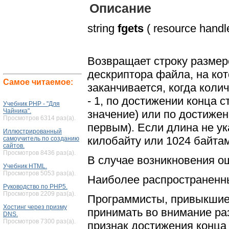
Описание
string
fgets
( resource handle 
Возвращает строку разме
дескриптора файла, на ко
Самое читаемое:
заканчивается, когда коли
- 1, по достижении конца 
Учебник PHP - "Для
Чайника".
значение) или по достижен
Просмотров 6314 раз(а).
первым). Если длина не ук
Иллюстрированный
килобайту или 1024 байтам
самоучитель по созданию
сайтов.
Просмотров 8436 раз(а).
В случае возникновения 
Учебник HTML.
Просмотров 5053 раз(а).
Наиболее распространенн
Руководство по PHP5.
Просмотров 2209 раз(а).
Программисты, привыкшие 
Хостинг через призму
принимать во внимание ра
DNS.
Просмотров 7300 раз(а).
признак достижения конца