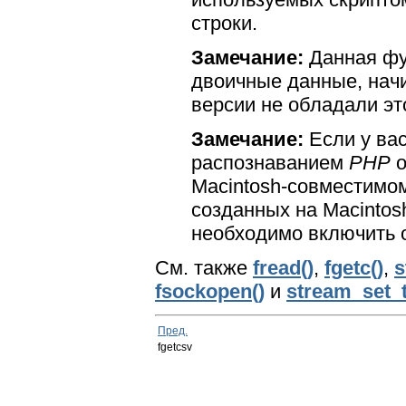
строки.
Замечание:
Данная фу
двоичные данные, начи
версии не обладали э
Замечание:
Если у ва
распознаванием
PHP
о
Macintosh-совместимо
созданных на Macinto
необходимо включить
См. также
fread()
,
fgetc()
,
s
fsockopen()
и
stream_set_t
Пред.
fgetcsv