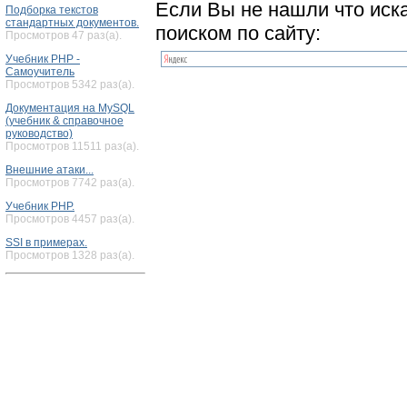
Если Вы не нашли что иск
Подборка текстов
стандартных документов.
поиском по сайту:
Просмотров 47 раз(а).
Учебник PHP -
Самоучитель
Просмотров 5342 раз(а).
Документация на MySQL
(учебник & справочное
руководство)
Просмотров 11511 раз(а).
Внешние атаки...
Просмотров 7742 раз(а).
Учебник PHP.
Просмотров 4457 раз(а).
SSI в примерах.
Просмотров 1328 раз(а).