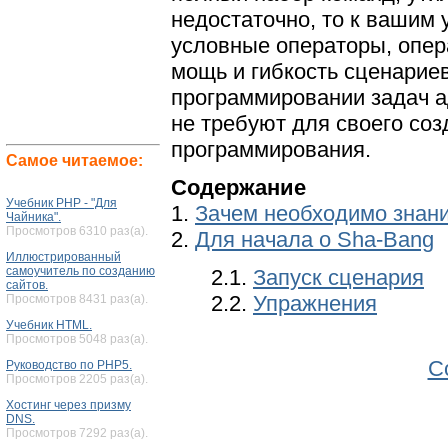
недостаточно, то к вашим 
условные операторы, опер
мощь и гибкость сценариев
программировании задач а
не требуют для своего со
программирования.
Самое читаемое:
Содержание
Учебник PHP - "Для
1.
Зачем необходимо знани
Чайника".
Просмотров 6310 раз(а).
2.
Для начала о Sha-Bang
Иллюстрированный
самоучитель по созданию
2.1.
Запуск сценария
сайтов.
2.2.
Упражнения
Просмотров 8431 раз(а).
Учебник HTML.
Просмотров 5048 раз(а).
С
Руководство по PHP5.
Просмотров 2205 раз(а).
Хостинг через призму
DNS.
Просмотров 7292 раз(а).