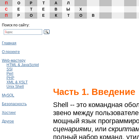
П
О
Р
Т
А
Л
С
Е
Т
Е
В
Ы
Х
П
Р
О
Е
К
Т
О
В
Поиск по сайту:
Главная
О проекте
Web-мастеру
HTML & JavaScript
SSI
Perl
PHP
XML & XSLT
Unix Shell
Часть 1. Введение
MySQL
Shell -- это командная об
Безопасность
звено между пользователе
Хостинг
мощный язык программиров
Другое
сценариями
, или
скрипта
полный набор команд, утил