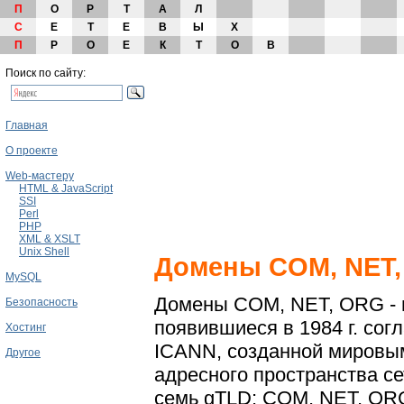
П
О
Р
Т
А
Л
С
Е
Т
Е
В
Ы
Х
П
Р
О
Е
К
Т
О
В
Поиск по сайту:
Главная
О проекте
Web-мастеру
HTML & JavaScript
SSI
Perl
PHP
XML & XSLT
Unix Shell
Домены СOM, NET
MySQL
Домены СOM, NET, ORG - 
Безопасность
появившиеся в 1984 г. со
Хостинг
ICANN, созданной мировы
Другое
адресного пространства с
семь gTLD: COM, NET, ORG