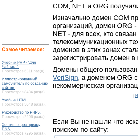
СOM, NET и ORG получили
Изначально домен СOM пр
организаций, домен ORG -
NET - для всех, кто связан
телекоммуникационных тех
доменов в этих зонах стал
Самое читаемое:
зарегистрировать домен в
Учебник PHP - "Для
Чайника".
Домены общего пользован
Просмотров 6311 раз(а).
VeriSign
, а доменом ORG с
Иллюстрированный
самоучитель по созданию
некоммерческая организа
сайтов.
Просмотров 8434 раз(а).
[
Н
Учебник HTML.
Просмотров 5048 раз(а).
Руководство по PHP5.
Просмотров 2206 раз(а).
Если Вы не нашли что иск
Хостинг через призму
поиском по сайту:
DNS.
Просмотров 7295 раз(а).