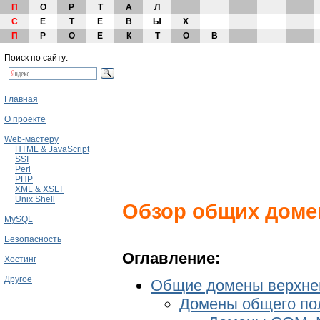
П
О
Р
Т
А
Л
С
Е
Т
Е
В
Ы
Х
П
Р
О
Е
К
Т
О
В
Поиск по сайту:
Главная
О проекте
Web-мастеру
HTML & JavaScript
SSI
Perl
PHP
XML & XSLT
Unix Shell
Обзор общих домен
MySQL
Безопасность
Оглавление:
Хостинг
Другое
Общие домены верхнег
Домены общего по