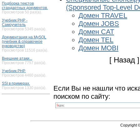
Подборка текстов
(Sponsored Top-Level D
стандартных документов.
Просмотров 50 раз(а).
Домен TRAVEL
Учебник PHP -
Домен JOBS
Самоучитель
Просмотров 5345 раз(а).
Домен CAT
Документация на MySQL
Домен TEL
(учебник & справочное
руководство)
Домен MOBI
Просмотров 11516 раз(а).
[ Назад ]
Внешние атаки...
Просмотров 7757 раз(а).
Учебник PHP.
Просмотров 4460 раз(а).
SSI в примерах.
Если Вы не нашли что иск
Просмотров 1330 раз(а).
поиском по сайту:
Copyright 