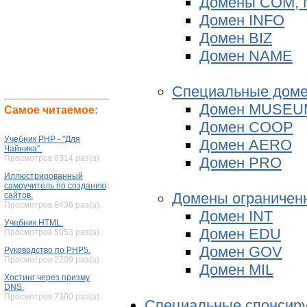
Домены СOM, 
Домен INFO
Домен BIZ
Домен NAME
Специальные доме
Домен MUSEU
Самое читаемое:
Домен COOP
Учебник PHP - "Для
Домен AERO
Чайника".
Просмотров 6314 раз(а).
Домен PRO
Иллюстрированный
самоучитель по созданию
Домены ограничен
сайтов.
Просмотров 8436 раз(а).
Домен INT
Учебник HTML.
Домен EDU
Просмотров 5053 раз(а).
Домен GOV
Руководство по PHP5.
Просмотров 2209 раз(а).
Домен MIL
Хостинг через призму
DNS.
Просмотров 7300 раз(а).
Специальные спонсиру