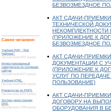
БЕЗВОЗМЕЗДНОЕ ПО
АКТ СДАЧИ-ПРИЕМК
ТЕХНИЧЕСКОЙ ДОКУ
НЕКОМПЛЕКТНОСТИ 
(ПРИЛОЖЕНИЕ К ДО
Самое читаемое:
БЕЗВОЗМЕЗДНОЕ ПО
Учебник PHP - "Для
Чайника".
АКТ СДАЧИ-ПРИЕМК
Просмотров 6307 раз(а).
ДОКУМЕНТАЦИИ С У
Иллюстрированный
самоучитель по созданию
(ПРИЛОЖЕНИЕ К ДО
сайтов.
Просмотров 8427 раз(а).
УСЛУГ ПО ПЕРЕДАЧ
Учебник HTML.
ПОЛЬЗОВАНИЕ)
Просмотров 5046 раз(а).
Руководство по PHP5.
АКТ СДАЧИ-ПРИЕМКИ
Просмотров 2202 раз(а).
ДОГОВОРУ НА ВЫПОЛ
Хостинг через призму
DNS.
ОБОРУДОВАНИЯ В Б
Просмотров 7288 раз(а).