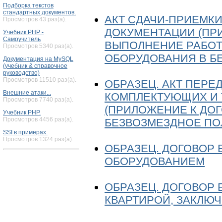
Подборка текстов
стандартных документов.
АКТ СДАЧИ-ПРИЕМК
Просмотров 43 раз(а).
ДОКУМЕНТАЦИИ (ПР
Учебник PHP -
Самоучитель
ВЫПОЛНЕНИЕ РАБОТ 
Просмотров 5340 раз(а).
ОБОРУДОВАНИЯ В Б
Документация на MySQL
(учебник & справочное
руководство)
Просмотров 11510 раз(а).
ОБРАЗЕЦ. АКТ ПЕРЕ
Внешние атаки...
КОМПЛЕКТУЮЩИХ И 
Просмотров 7740 раз(а).
(ПРИЛОЖЕНИЕ К ДО
Учебник PHP.
Просмотров 4456 раз(а).
БЕЗВОЗМЕЗДНОЕ ПО
SSI в примерах.
Просмотров 1324 раз(а).
ОБРАЗЕЦ. ДОГОВОР
ОБОРУДОВАНИЕМ
ОБРАЗЕЦ. ДОГОВОР
КВАРТИРОЙ, ЗАКЛЮ