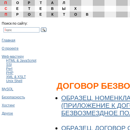
П
О
Р
Т
А
Л
С
Е
Т
Е
В
Ы
Х
П
Р
О
Е
К
Т
О
В
Поиск по сайту:
Главная
О проекте
Web-мастеру
HTML & JavaScript
SSI
Perl
PHP
XML & XSLT
Unix Shell
ДОГОВОР БЕЗВО
MySQL
ОБРАЗЕЦ. НОМЕНКЛ
Безопасность
(ПРИЛОЖЕНИЕ К ДО
Хостинг
БЕЗВОЗМЕЗДНОЕ ПО
Другое
ОБРАЗЕЦ. ДОГОВОР 