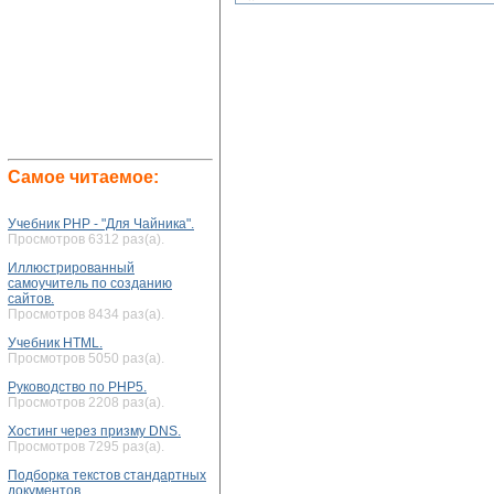
Самое читаемое:
Учебник PHP - "Для Чайника".
Просмотров 6312 раз(а).
Иллюстрированный
самоучитель по созданию
сайтов.
Просмотров 8434 раз(а).
Учебник HTML.
Просмотров 5050 раз(а).
Руководство по PHP5.
Просмотров 2208 раз(а).
Хостинг через призму DNS.
Просмотров 7295 раз(а).
Подборка текстов стандартных
документов.