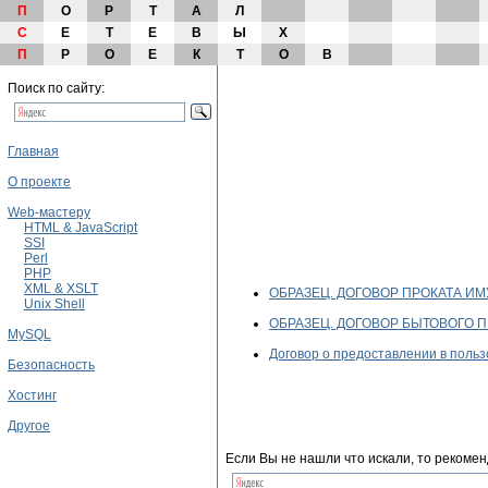
П
О
Р
Т
А
Л
С
Е
Т
Е
В
Ы
Х
П
Р
О
Е
К
Т
О
В
Поиск по сайту:
Главная
О проекте
Web-мастеру
HTML & JavaScript
SSI
Perl
PHP
XML & XSLT
ОБРАЗЕЦ. ДОГОВОР ПРОКАТА И
Unix Shell
ОБРАЗЕЦ. ДОГОВОР БЫТОВОГО 
MySQL
Договор о предоставлении в поль
Безопасность
Хостинг
Другое
Если Вы не нашли что искали, то рекомен