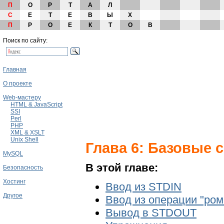
П
О
Р
Т
А
Л
С
Е
Т
Е
В
Ы
Х
П
Р
О
Е
К
Т
О
В
Поиск по сайту:
Главная
О проекте
Web-мастеру
HTML & JavaScript
SSI
Perl
PHP
XML & XSLT
Unix Shell
Глава 6: Базовые 
MySQL
В этой главе:
Безопасность
Хостинг
Ввод из STDIN
Другое
Ввод из операции "ром
Вывод в STDOUT