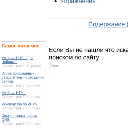
Упражнения
Содержание 
Самое читаемое:
Если Вы не нашли что иск
поиском по сайту:
Учебник PHP - "Для
Чайника".
Просмотров 6311 раз(а).
Иллюстрированный
самоучитель по созданию
сайтов.
Просмотров 8432 раз(а).
Учебник HTML.
Просмотров 5048 раз(а).
Руководство по PHP5.
Просмотров 2206 раз(а).
Хостинг через призму
DNS.
Просмотров 7295 раз(а).