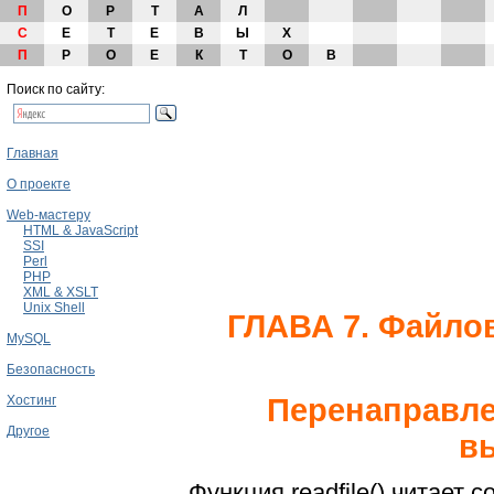
П
О
Р
Т
А
Л
С
Е
Т
Е
В
Ы
Х
П
Р
О
Е
К
Т
О
В
Поиск по сайту:
Главная
О проекте
Web-мастеру
HTML & JavaScript
SSI
Perl
PHP
XML & XSLT
Unix Shell
ГЛАВА 7. Файло
MySQL
Безопасность
Хостинг
Перенаправле
Другое
в
Функция readfile() читает