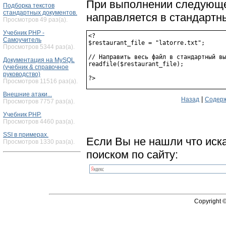
При выполнении следующег
Подборка текстов
стандартных документов.
направляется в стандартн
Просмотров 49 раз(а).
Учебник PHP -
<?

Самоучитель
$restaurant_file = "latorre.txt";

Просмотров 5344 раз(а).
// Направить весь файл в стандартный вы
Документация на MySQL
readfile($restaurant_filе);

(учебник & справочное
руководство)
Просмотров 11516 раз(а).
Внешние атаки...
|
Назад
Содерж
Просмотров 7757 раз(а).
Учебник PHP.
Просмотров 4460 раз(а).
SSI в примерах.
Если Вы не нашли что иск
Просмотров 1330 раз(а).
поиском по сайту:
Copyright 