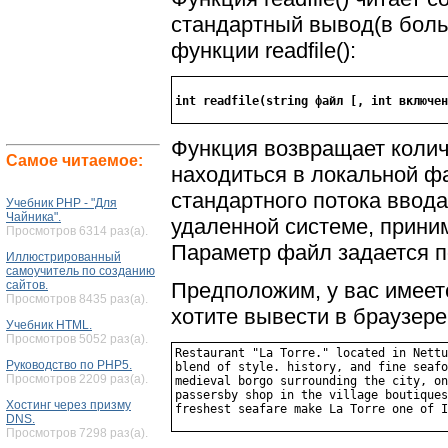
стандартный вывод(в боль
функции readfile():
Функция возвращает колич
Самое читаемое:
находиться в локальной ф
стандартного потока ввод
Учебник PHP - "Для
Чайника".
удаленной системе, прини
Просмотров 6314 раз(а).
Параметр файл задается по
Иллюстрированный
самоучитель по созданию
сайтов.
Предположим, у вас имеетс
Просмотров 8435 раз(а).
хотите вывести в браузере
Учебник HTML.
Просмотров 5052 раз(а).
Restaurant "La Тоrrе." located in Nettu
Руководство по PHP5.
blend of style. history, and fine seafo
Просмотров 2209 раз(а).
medieval borgo surrounding the city, on
passersby shop in the village boutiques
Хостинг через призму
DNS.
Просмотров 7298 раз(а).