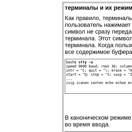
терминалы и их режи
Как правило, терминал
пользователь нажимает 
символ не сразу переда
терминала. Этот символ
терминала. Когда поль
все содержимое буфера
bash$ 
stty -a
speed 9600 baud; rows 36; column
intr = ^C; quit = ^\; erase = ^H
start = ^Q; stop = ^S; susp = ^Z
...

isig icanon iexten echo echoe ec
В каноническом режиме
во время ввода.