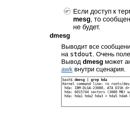
Если доступ к те
mesg
, то сообще
не будет.
dmesg
Выводит все сообщени
на
stdout
. Очень пол
Вывод
dmesg
может а
awk
внутри сценария.
bash$ 
dmesg | grep hda
Kernel command line: ro root=/dev/
 hda: IBM-DLGA-23080, ATA DISK dri
 hda: 6015744 sectors (3080 MB) w
 hda: hda1 hda2 hda3 < hda5 hda6 