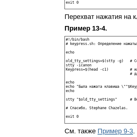
Перехват нажатия на
Пример 13-4.
#!/bin/bash

# keypress.sh: Определение нажатых
echo

old_tty_settings=$(stty -g)   # С
stty -icanon

Keypress=$(head -c1)          # и
                              # д
echo

echo "Была нажата клавиша \""$Keyp
echo

stty "$old_tty_settings"      # В
# Спасибо, Stephane Chazelas.

См. также
Пример 9-3
.