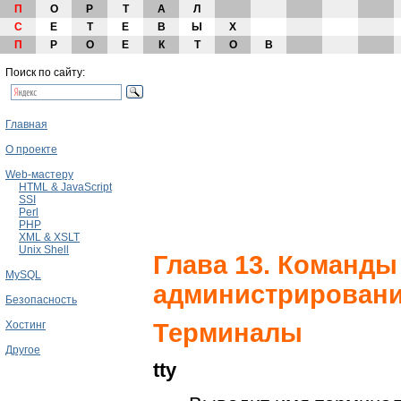
П
О
Р
Т
А
Л
С
Е
Т
Е
В
Ы
Х
П
Р
О
Е
К
Т
О
В
Поиск по сайту:
Главная
О проекте
Web-мастеру
HTML & JavaScript
SSI
Perl
PHP
XML & XSLT
Unix Shell
Глава 13. Команды
MySQL
администрирован
Безопасность
Хостинг
Терминалы
Другое
tty