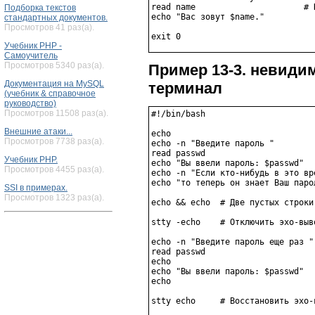
read name                      # 
Подборка текстов
echo "Вас зовут $name."

стандартных документов.
Просмотров 41 раз(а).
Учебник PHP -
Самоучитель
Просмотров 5340 раз(а).
Пример 13-3. невиди
Документация на MySQL
терминал
(учебник & справочное
руководство)
Просмотров 11508 раз(а).
#!/bin/bash

Внешние атаки...
echo

Просмотров 7738 раз(а).
echo -n "Введите пароль "

read passwd

Учебник PHP.
echo "Вы ввели пароль: $passwd"

Просмотров 4455 раз(а).
echo -n "Если кто-нибудь в это вр
echo "то теперь он знает Ваш парол
SSI в примерах.
Просмотров 1323 раз(а).
echo && echo  # Две пустых строки
stty -echo    # Отключить эхо-выво
echo -n "Введите пароль еще раз "

read passwd

echo

echo "Вы ввели пароль: $passwd"

echo

stty echo     # Восстановить эхо-в