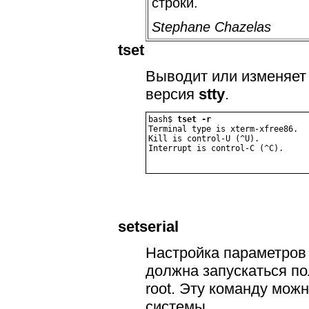
строки.
Stephane Chazelas
tset
Выводит или изменяет
версия
stty
.
bash$ 
tset -r
Terminal type is xterm-xfree86.

Kill is control-U (^U).

Interrupt is control-C (^C).
setserial
Настройка параметров 
должна запускаться п
root. Эту команду мож
системы.