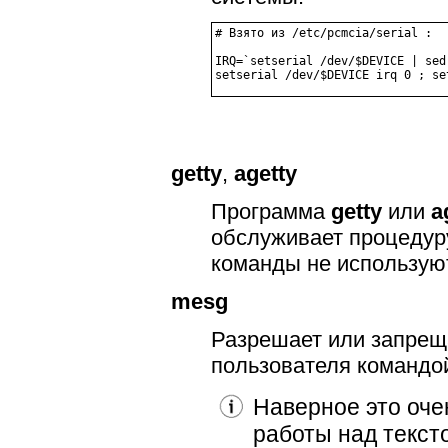
# Взято из /etc/pcmcia/serial :

IRQ=`setserial /dev/$DEVICE | sed
getty
,
agetty
Программа
getty
или
a
обслуживает процедуру
команды не используют
mesg
Разрешает или запреща
пользователя команд
Наверное это очен
работы над текст