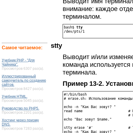
Выводит имя терминал
внимание: каждое отде
терминалом.
bash$ 
tty
/dev/pts/1
stty
Самое читаемое:
Выводит и/или изменяе
Учебник PHP - "Для
команда используется
Чайника".
Просмотров 6307 раз(а).
терминала.
Иллюстрированный
самоучитель по созданию
Пример 13-2. Установ
сайтов.
Просмотров 8427 раз(а).
#!/bin/bash

Учебник HTML.
# erase.sh: Использование команды
Просмотров 5045 раз(а).
echo -n "Как Вас зовут? "

Руководство по PHP5.
read name                      # 
Просмотров 2201 раз(а).
                               # В
echo "Вас зовут $name."

Хостинг через призму
DNS.
stty erase '#'                 # 
Просмотров 7283 раз(а).
echo -n "Как Вас зовут? "
