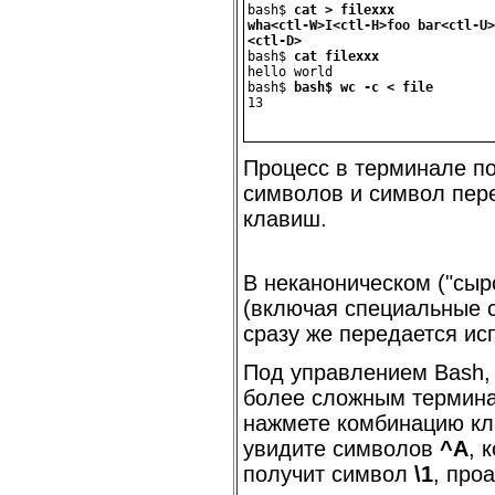
bash$ 
cat > filexxx
wha<ctl-W>I<ctl-H>foo bar<ctl-U>
<ctl-D>
bash$ 
cat filexxx
hello world
bash$ 
bash$ wc -c < file
13
Процесс в терминале по
символов и символ пере
клавиш.
В неканоническом (
"сыр
(включая специальные 
сразу же передается и
Под управлением Bash,
более сложным термина
нажмете комбинацию к
увидите символов
^A
, 
получит символ
\1
, про