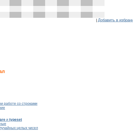
Добавить в избран
|
ал
и работе со строками
ние
are
и
typeset
нные
лучайных целых чисел