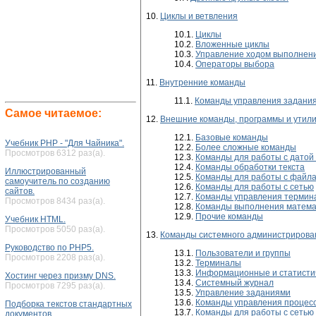
10.
Циклы и ветвления
10.1.
Циклы
10.2.
Вложенные циклы
10.3.
Управление ходом выполнени
10.4.
Операторы выбора
11.
Внутренние команды
11.1.
Команды управления задани
Самое читаемое:
12.
Внешние команды, программы и утил
12.1.
Базовые команды
Учебник PHP - "Для Чайника".
12.2.
Более сложные команды
Просмотров 6312 раз(а).
12.3.
Команды для работы с датой
12.4.
Команды обработки текста
Иллюстрированный
12.5.
Команды для работы с файла
самоучитель по созданию
12.6.
Команды для работы с сетью
сайтов.
12.7.
Команды управления термин
Просмотров 8434 раз(а).
12.8.
Команды выполнения матема
12.9.
Прочие команды
Учебник HTML.
Просмотров 5050 раз(а).
13.
Команды системного администрирова
Руководство по PHP5.
13.1.
Пользователи и группы
Просмотров 2208 раз(а).
13.2.
Терминалы
13.3.
Информационные и статисти
Хостинг через призму DNS.
13.4.
Системный журнал
Просмотров 7295 раз(а).
13.5.
Управление заданиями
13.6.
Команды управления процесс
Подборка текстов стандартных
13.7.
Команды для работы с сетью
документов.