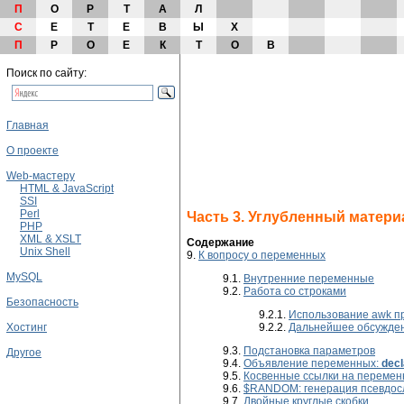
П
О
Р
Т
А
Л
С
Е
Т
Е
В
Ы
Х
П
Р
О
Е
К
Т
О
В
Поиск по сайту:
Главная
О проекте
Web-мастеру
HTML & JavaScript
SSI
Perl
Часть 3. Углубленный матери
PHP
XML & XSLT
Содержание
Unix Shell
9.
К вопросу о переменных
MySQL
9.1.
Внутренние переменные
9.2.
Работа со строками
Безопасность
9.2.1.
Использование awk пр
9.2.2.
Дальнейшее обсужде
Хостинг
9.3.
Подстановка параметров
Другое
9.4.
Объявление переменных:
decl
9.5.
Косвенные ссылки на переме
9.6.
$RANDOM: генерация псевдос
9.7.
Двойные круглые скобки