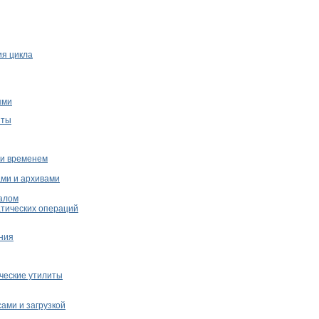
я цикла
ями
иты
 и временем
ми и архивами
алом
тических операций
ния
ческие утилиты
ами и загрузкой