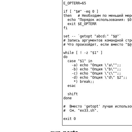
E_OPTERR=65

if [ "$#" -eq 0 ]

then   # Необходим по меньшей мер
  echo "Порядок использования: $0
  exit $E_OPTERR

fi

set -- `getopt "abcd:" "$@"`

# Запись аргументов командной стр
# Что произойдет, если вместо "$@
while [ ! -z "$1" ]

do

  case "$1" in

    -a) echo "Опция \"a\"";;

    -b) echo "Опция \"b\"";;

    -c) echo "Опция \"c\"";;

    -d) echo "Опция \"d\" $2";;

     *) break;;

  esac

  shift

done

#  Вместо 'getopt' лучше использо
#  См. "ex33.sh".
