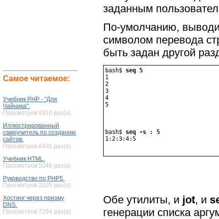
заданным пользовател
По-умолчанию, выводи
символом перевода ст
быть задан другой раз
bash$ 
seq 5
1

Самое читаемое:
2

3

4

Учебник PHP - "Для
5
Чайника".
Просмотров 6310 раз(а).
Иллюстрированный
bash$ 
seq -s : 5
самоучитель по созданию
1:2:3:4:5
сайтов.
Просмотров 8431 раз(а).
Учебник HTML.
Просмотров 5048 раз(а).
Руководство по PHP5.
Просмотров 2205 раз(а).
Обе утилиты, и
jot
, и
s
Хостинг через призму
DNS.
генерации списка аргу
Просмотров 7294 раз(а).