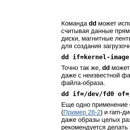
Команда
dd
может испо
считывая данные прямо
диски, магнитные лент
для создания загрузоч
dd if=kernel-image
Точно так же,
dd
может 
даже с неизвестной фа
файла-образа.
dd if=/dev/fd0 of=
Еще одно применение
(
Пример 28-2
) и ram-ди
даже образы целых раз
рекомендуется делать 