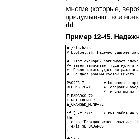
Многие (которые, веро
придумывают все новы
dd
.
Пример 12-45. Надеж
#!/bin/bash

# blotout.sh: Надежно удаляет файл
#  Этот суенарий записывает случа
#+ затем записывает туда нули и н
#  После такого удаления даже ана
#+ не даст ровным счетом ничего.

PASSES=7         # Количество про
BLOCKSIZE=1      #  операции ввод
                 #+ иначе вы не п
E_BADARGS=70

E_NOT_FOUND=71

E_CHANGED_MIND=72

if [ -z "$1" ]   # Имя файла не ук
then

  echo "Порядок использования: `b
  exit $E_BADARGS

fi
