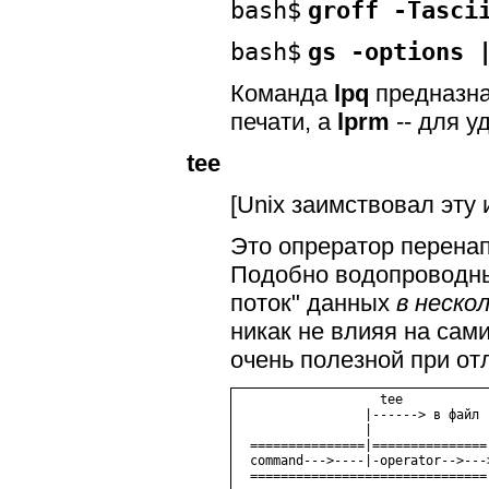
bash$
groff -Tasci
bash$
gs -options 
Команда
lpq
предназна
печати, а
lprm
-- для у
tee
[Unix заимствовал эту
Это опрератор перенап
Подобно водопроводн
поток"
данных
в неско
никак не влияя на сам
очень полезной при от
                   tee

                 |------> в файл

                 |

  ===============|===============

  command--->----|-operator-->---
  ===============================
