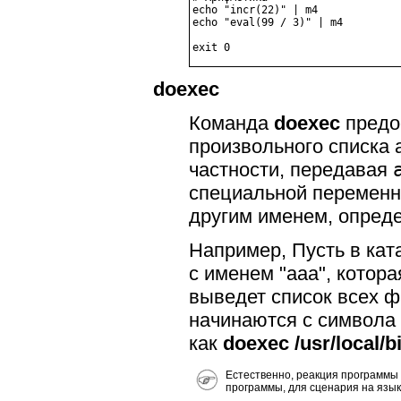
echo "incr(22)" | m4             
echo "eval(99 / 3)" | m4         
doexec
Команда
doexec
предо
произвольного списка 
частности, передавая
специальной перемен
другим именем, опреде
Например, Пусть в кат
с именем
"aaa"
, котор
выведет список всех ф
начинаются с символа
как
doexec /usr/local/b
Естественно, реакция программы 
программы, для сценария на язык