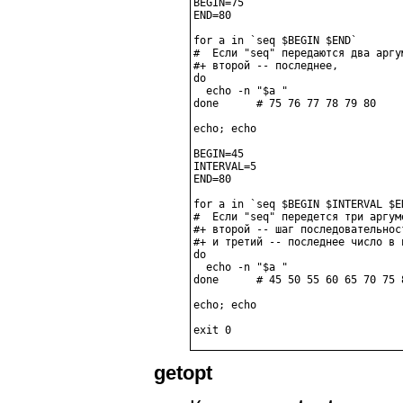
BEGIN=75

END=80

for a in `seq $BEGIN $END`

#  Если "seq" передаются два аргу
#+ второй -- последнее,

do

  echo -n "$a "

done      # 75 76 77 78 79 80

echo; echo

BEGIN=45

INTERVAL=5

END=80

for a in `seq $BEGIN $INTERVAL $EN
#  Если "seq" передется три аргум
#+ второй -- шаг последовательност
#+ и третий -- последнее число в 
do

  echo -n "$a "

done      # 45 50 55 60 65 70 75 8
echo; echo

getopt