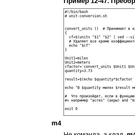
Пример 12-47. Преоб
#!/bin/bash

# unit-conversion.sh

convert_units ()  # Принимает в к
{

  cf=$(units "$1" "$2" | sed --si
  # Удаляет все кроме коэффициент
  echo "$cf"

}

Unit1=miles

Unit2=meters

cfactor=`convert_units $Unit1 $Uni
quantity=3.73

result=$(echo $quantity*$cfactor |
echo "В $quantity милях $result ме
#  Что произойдет, если в функцию
#+ например "acres" (акры) and "mi
m4
Не команда, а клад,
m