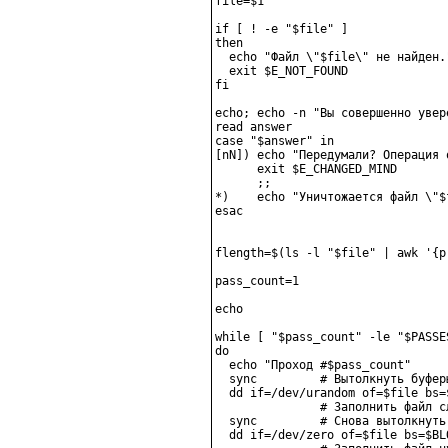
file=$1

if [ ! -e "$file" ]

then

  echo "Файл \"$file\" не найден."
  exit $E_NOT_FOUND

fi

echo; echo -n "Вы совершенно увер
read answer

case "$answer" in

[nN]) echo "Передумали? Операция о
      exit $E_CHANGED_MIND

      ;;

*)    echo "Уничтожается файл \"$f
esac

flength=$(ls -l "$file" | awk '{p
pass_count=1

echo

while [ "$pass_count" -le "$PASSES
do

  echo "Проход #$pass_count"

  sync         # Вытолкнуть буферы
  dd if=/dev/urandom of=$file bs=
               # Заполнить файл с
  sync         # Снова вытолкнуть 
  dd if=/dev/zero of=$file bs=$BL