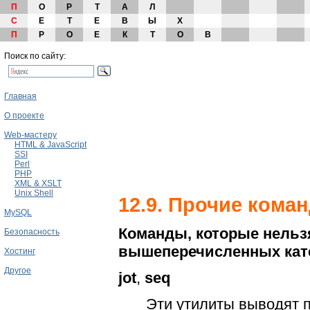
П
О
Р
Т
А
Л
С
Е
Т
Е
В
Ы
Х
П
Р
О
Е
К
Т
О
В
Поиск по сайту:
Главная
О проекте
Web-мастеру
HTML & JavaScript
SSI
Perl
PHP
XML & XSLT
Unix Shell
12.9. Прочие кома
MySQL
Команды, которые нельзя
Безопасность
вышеперечисленных кат
Хостинг
Другое
jot
,
seq
Эти утилиты выводят п