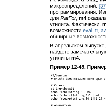
макроопределений,
[37
программирования. Из
для
RatFor
,
m4
оказала
утилита. Фактически,
m
возможности
eval
,
tr
,
a
обширные возможности
В апрельском выпуске,
найдете замечательну
утилиты
m4
.
Пример 12-48. Приме
#!/bin/bash

# m4.sh: Демонстрация некоторых в
# Строки

string=abcdA01

echo "len($string)" | m4         
echo "substr($string,4)" | m4    
echo "regexp($string,[0-1][0-1],\
# Арифметика
