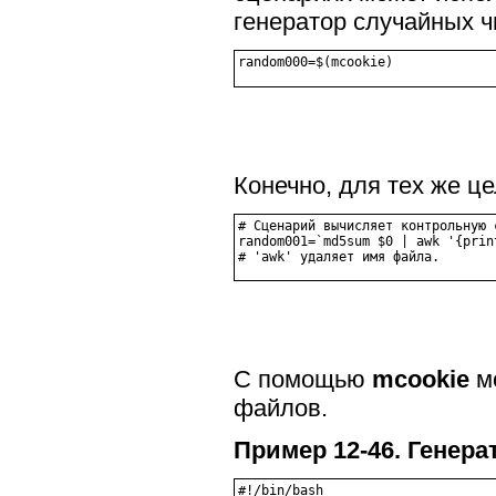
генератор случайных ч
Конечно, для тех же ц
# Сценарий вычисляет контрольную 
random001=`md5sum $0 | awk '{print
С помощью
mcookie
м
файлов.
Пример 12-46. Генер
#!/bin/bash
