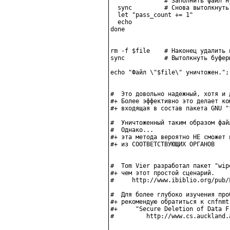
               # Заполнить файл ну
  sync         # Снова вытолкнуть 
  let "pass_count += 1"

  echo

done

rm -f $file    # Наконец удалить 
sync           # Вытолкнуть буфер
echo "Файл \"$file\" уничтожен."; 
#  Это довольно надежный, хотя и 
#+ Более эффективно это делает ко
#+ входящая в состав пакета GNU "f
#  Уничтоженный таким образом фай
#  Однако...

#+ эта метода вероятно НЕ сможет 
#+ из СООТВЕТСТВУЮЩИХ ОРГАНОВ

#  Tom Vier разработал пакет "wip
#+ чем этот простой сценарий.

#     http://www.ibiblio.org/pub/
#  Для более глубоко изучения про
#+ рекомендую обратиться к cnfnmt
#+     "Secure Deletion of Data F
#         http://www.cs.auckland.