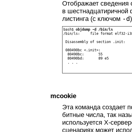
Отображает сведения 
в шестнадцатиричной 
листинга (с ключом
-d
)
bash$ 
objdump -d /bin/ls
/bin/ls:     file format elf32-i38
 Disassembly of section .init:

 080490bc <.init>:

  80490bc:       55              
  80490bd:       89 e5           
  . . .
mcookie
Эта команда создает 
битные числа, так на
используется X-сервер
сценариях может испо