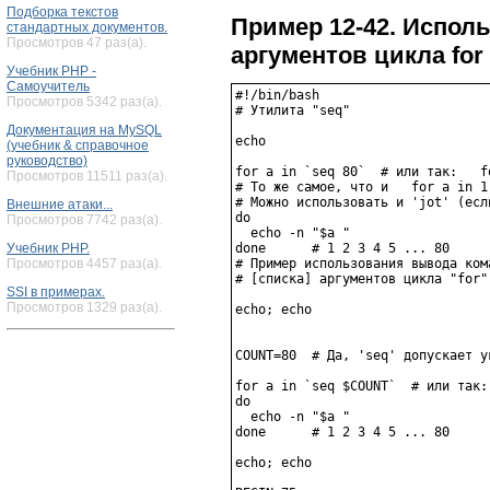
Подборка текстов
Пример 12-42. Исполь
стандартных документов.
Просмотров 47 раз(а).
аргументов цикла for
Учебник PHP -
Самоучитель
#!/bin/bash

Просмотров 5342 раз(а).
# Утилита "seq"

Документация на MySQL
echo

(учебник & справочное
руководство)
for a in `seq 80`  # или так:   f
Просмотров 11511 раз(а).
# То же самое, что и   for a in 1
# Можно использовать и 'jot' (есл
Внешние атаки...
do

Просмотров 7742 раз(а).
  echo -n "$a "

Учебник PHP.
done      # 1 2 3 4 5 ... 80

Просмотров 4457 раз(а).
# Пример использования вывода ком
# [списка] аргументов цикла "for".
SSI в примерах.
Просмотров 1329 раз(а).
echo; echo

COUNT=80  # Да, 'seq' допускает у
for a in `seq $COUNT`  # или так:
do

  echo -n "$a "

done      # 1 2 3 4 5 ... 80

echo; echo
