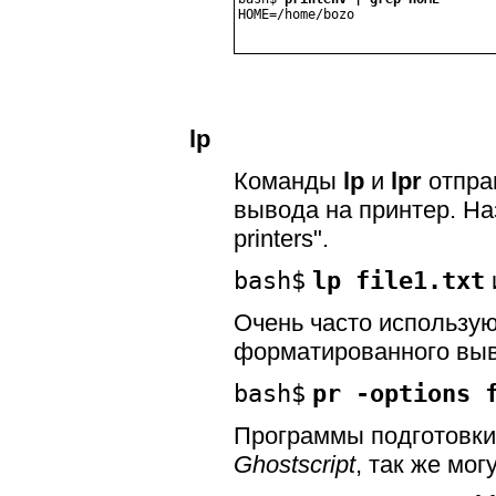
HOME=/home/bozo
lp
Команды
lp
и
lpr
отпра
вывода на принтер. На
printers".
bash$
lp file1.txt
Очень часто использую
форматированного вы
bash$
pr -options 
Программы подготовки 
Ghostscript
, так же мо