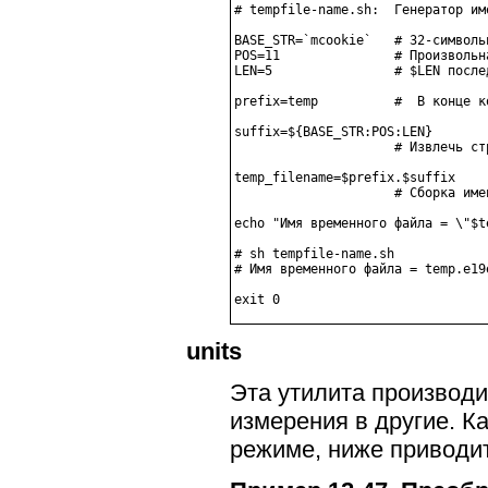
# tempfile-name.sh:  Генератор им
BASE_STR=`mcookie`   # 32-символь
POS=11               # Произвольн
LEN=5                # $LEN после
prefix=temp          #  В конце к
suffix=${BASE_STR:POS:LEN}

                     # Извлечь ст
temp_filename=$prefix.$suffix

                     # Сборка имен
echo "Имя временного файла = \"$t
# sh tempfile-name.sh

# Имя временного файла = temp.e19e
units
Эта утилита производи
измерения в другие. К
режиме, ниже приводи