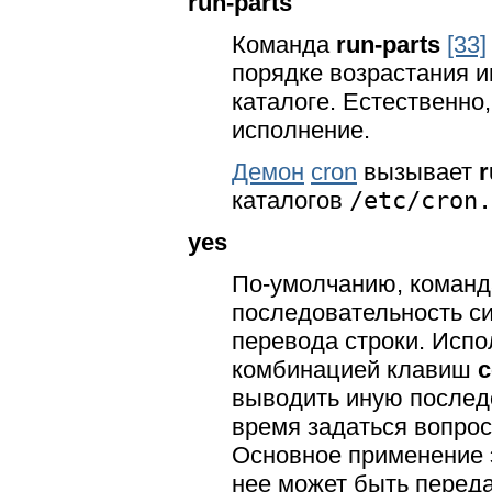
run-parts
Команда
run-parts
[33]
порядке возрастания 
каталоге. Естественно
исполнение.
Демон
cron
вызывает
r
каталогов
/etc/cron.
yes
По-умолчанию, коман
последовательность 
перевода строки. Исп
комбинацией клавиш
c
выводить иную послед
время задаться вопрос
Основное применение э
нее может быть переда