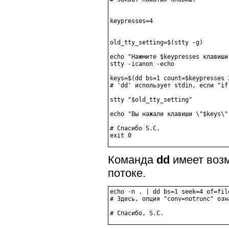
keypresses=4                     
old_tty_setting=$(stty -g)       
echo "Нажмите $keypresses клавиши.
stty -icanon -echo               
                                 
keys=$(dd bs=1 count=$keypresses 2
# 'dd' использует stdin, если "if"
stty "$old_tty_setting"          
echo "Вы нажали клавиши \"$keys\".
# Спасибо S.C.

Команда
dd
имеет возм
потоке.
echo -n . | dd bs=1 seek=4 of=fil
# Здесь, опция "conv=notrunc" озн