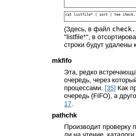
(Здесь, в файл
check.
"listfile*"
, в отсортиров
строки будут удалены
mkfifo
Эта, редко встречающ
очередь, через котор
процессами.
[35]
Как п
очередь (FIFO), а друг
17
.
pathchk
Производит проверку п
ли на чтение, каталоги