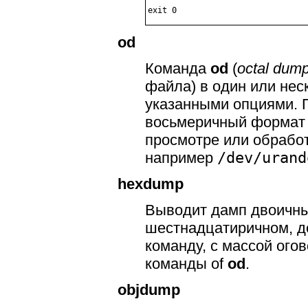
od
Команда
od
(
octal dum
файла) в один или нес
указанными опциями. П
восьмеричный формат (
просмотре или обрабо
например
/dev/urand
hexdump
Выводит дамп двоичны
шестнадцатиричном, де
команду, с массой ого
команды of
od
.
objdump