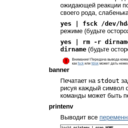
ожидающей реакции пол
своего рода, слабень
yes | fsck /dev/hd
режиме (будьте осторо
yes | rm -r dirnam
dirname
(будьте остор
Внимание! Передача вывода ком
как
fsck
или
fdisk
может дать неже
banner
Печатает на
stdout
за
рисуя каждый символ с
команды может быть п
printenv
Выводит все
переменн
bash$ 
printenv | grep HOME