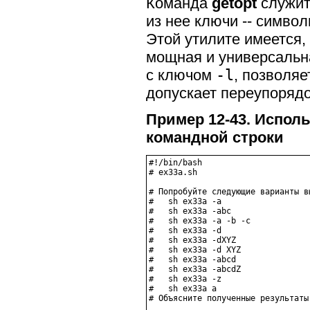
Команда
getopt
служит
из нее ключи -- симв
Этой утилите имеется,
мощная и универсальн
с ключом
-l
, позволяе
допускает переупоряд
Пример 12-43. Исполь
командной строки
#!/bin/bash

# ex33a.sh

# Попробуйте следующие варианты в
#   sh ex33a -a

#   sh ex33a -abc

#   sh ex33a -a -b -c

#   sh ex33a -d

#   sh ex33a -dXYZ

#   sh ex33a -d XYZ

#   sh ex33a -abcd

#   sh ex33a -abcdZ

#   sh ex33a -z

#   sh ex33a a

# Объясните полученные результаты.