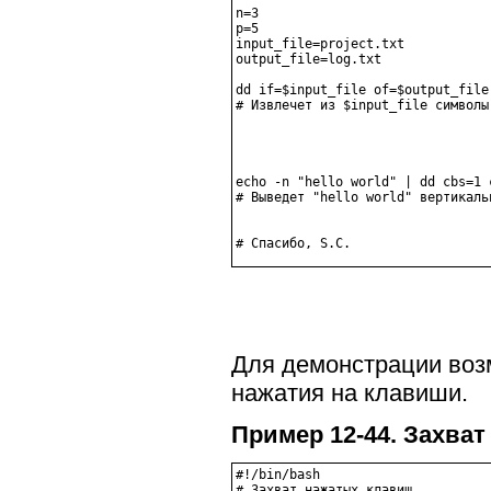
n=3

p=5

input_file=project.txt

output_file=log.txt

dd if=$input_file of=$output_file
# Извлечет из $input_file символы
echo -n "hello world" | dd cbs=1 
# Выведет "hello world" вертикальн
Для демонстрации во
нажатия на клавиши.
Пример 12-44. Захва
#!/bin/bash

# Захват нажатых клавиш.
