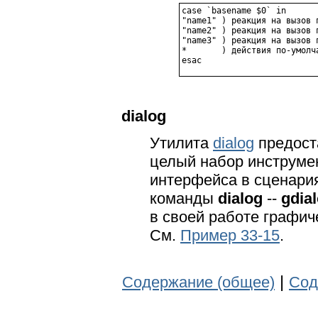
case `basename $0` in

"name1" ) реакция на вызов п
"name2" ) реакция на вызов п
"name3" ) реакция на вызов п
*       ) действия по-умолча
dialog
Утилита
dialog
предост
целый набор инструме
интерфейса в сценари
команды
dialog
--
gdia
в своей работе графи
См.
Пример 33-15
.
|
Содержание (общее)
Сод