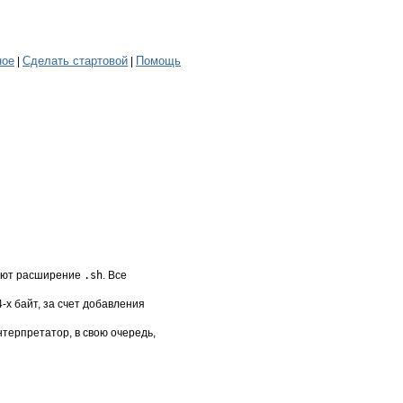
ное
Сделать стартовой
Помощь
|
|
имеют расширение
.sh
. Все
-х байт, за счет добавления
Интерпретатор, в свою очередь,