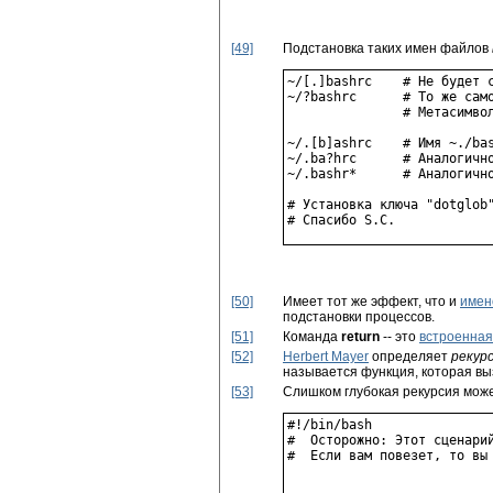
[49]
Подстановка таких имен файлов
~/[.]bashrc    # Не будет с
~/?bashrc      # То же само
               # Метасимво
~/.[b]ashrc    # Имя ~./bas
~/.ba?hrc      # Аналогично
~/.bashr*      # Аналогично
# Установка ключа "dotglob"
[50]
Имеет тот же эффект, что и
имен
подстановки процессов.
[51]
Команда
return
-- это
встроенная
[52]
Herbert Mayer
определяет
рекур
называется функция, которая вы
[53]
Слишком глубокая рекурсия може
#!/bin/bash

#  Осторожно: Этот сценарий
#  Если вам повезет, то вы