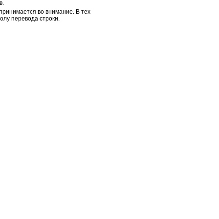
в.
принимается во внимание. В тех
волу перевода строки.