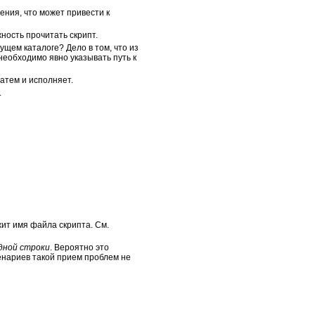
ния, что может привести к
жность прочитать скрипт.
кущем каталоге? Дело в том, что из
необходимо явно указывать путь к
атем и исполняет.
.
ит имя файла скрипта. См.
дной строки
. Вероятно это
ценариев такой прием проблем не