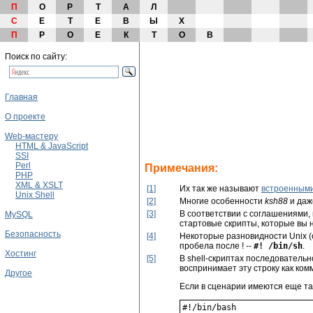
П
О
Р
Т
А
Л
С
Е
Т
Е
В
Ы
Х
П
Р
О
Е
К
Т
О
В
Поиск по сайту:
Главная
О проекте
Web-мастеру
HTML & JavaScript
SSI
Perl
Примечания:
PHP
XML & XSLT
[1]
Их так же называют
встроенным
Unix Shell
[2]
Многие особенности
ksh88
и да
[3]
В соответствии с соглашениями, 
MySQL
стартовые скрипты, которые вы 
Безопасность
[4]
Некоторые разновидности Unix (о
пробела после
!
--
#! /bin/sh
.
Хостинг
[5]
В shell-скриптах последователь
воспринимает эту строку как ком
Другое
Если в сценарии имеются еще та
#!/bin/bash
