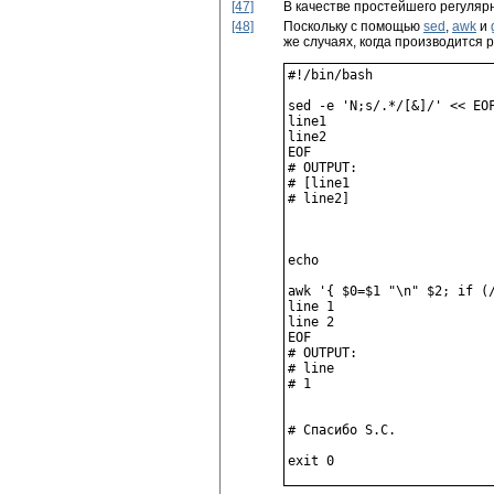
[47]
В качестве простейшего регуляр
[48]
Поскольку с помощью
sed
,
awk
и
же случаях, когда производится 
#!/bin/bash

sed -e 'N;s/.*/[&]/' << EOF
line1

line2

EOF

# OUTPUT:

# [line1

# line2]

echo

awk '{ $0=$1 "\n" $2; if (/
line 1

line 2

EOF

# OUTPUT:

# line

# 1

# Спасибо S.C.
