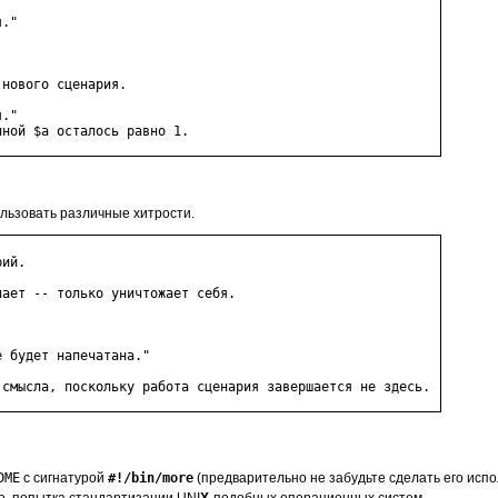
."

нового сценария.

."

льзовать различные хитрости.
ий.

ает -- только уничтожает себя.

 будет напечатана."

DME
с сигнатурой
#!/bin/more
(предварительно не забудьте сделать его исп