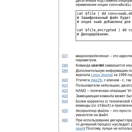
Десятичный Код Обмена Информа
применение опции
conv=ebcdic
cat $file | dd conv=swab,eb
# Зашифрованный файл будет 
# опция swab добавлена для 
cat $file_encrypted | dd co
[37]
макроопределение
-- это идент
параметров.
[38]
Команда
userdel
завершится неуд
[39]
Дополнительную информацию по за
журнала
Linux Journal
за 1999 го
[40]
Утилита
mke2fs
, с ключом
-c
, та
[41]
Пользователи небольших, дескт
[42]
NAND -- логическая операция
"И
[43]
Замещающая команда
может быт
[44]
Более корректно (с технической 
команды (со
stdout
) и присвое
[45]
дескриптор файла
-- это прост
указателя на файл.
[46]
При использрвании
дескриптор
то дочерний процесс наследует д
open
) Поэтому, лучше не использ