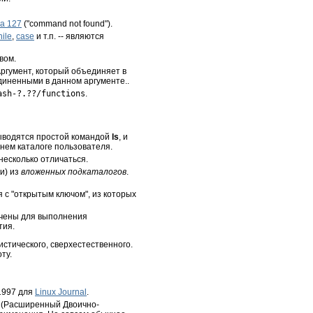
та
127
(
"command not found"
).
ile
,
case
и т.п. -- являются
вом.
Аргумент, который объединяет в
диненными в данном аргументе..
ash-?.??/functions
.
выводятся простой командой
ls
, и
нем каталоге пользователя.
несколько отличаться.
и) из
вложенных подкаталогов
.
я с
"открытым ключом"
, из которых
ачены для выполнения
тия.
истического, сверхестественного.
ту.
 1997 для
Linux Journal
.
de (Расширенный Двоично-