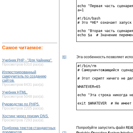
echo "Первая часть сценария
a=1

#!/bin/bash

# Это *НЕ* означает запуск 
echo "Вторая часть сценария
Самое читаемое:
[6]
Эта особенность позволяет испо
Учебник PHP - "Для Чайника".
Просмотров 6310 раз(а).
#!/bin/rm

# Самоуничтожающийся сценар
Иллюстрированный
самоучитель по созданию
# Этот скрипт ничего не дел
сайтов.
Просмотров 8431 раз(а).
WHATEVER=65

Учебник HTML.
echo "Эта строка никогда не
Просмотров 5048 раз(а).
Руководство по PHP5.
Просмотров 2205 раз(а).
Хостинг через призму DNS.
Просмотров 7293 раз(а).
Попробуйте запустить файл
REA
Подборка текстов стандартных
документов.