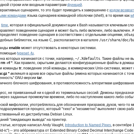
ндной строки или входным параметрам
функций
.
терактивных сценариях, то это будет приводить к завершению с
кодом возвра
ыми командами
языка сценариев командной оболочки (shell), в то время как
wh
а
time
, которая в официальной документации к Bash называется ключевым сло
 управляет поведением сценария и может быть либо включен, либо выключен. 
 определяет поведение сценария в соответствии с отдельными опциями, объе
добных библиотек, на языке C, располагаются в каталоге
/usr/share/doc/b
анды
enable
может отсутствовать в некоторых системах.
с помощью
typeset -fu
.
на которых начинаются с точки, например,
~/.Xdefaults
. Такие файлы не 
й
rm -rf *
. Как правило, скрытыми делаются конфигурационные файлы в домаш
ии команды
tr
, поведение этой команды, в коммерческих Unix-системах, может 
r.gz *
включит
в архив все скрытые файлы (имена которых начинаются с точк
енность"
GNU-версии
tar
.
ричного блочного шифрования, в противоположность алгоритмам шифровани
цесс, не привязанный ни к одной из терминальных сессий. Демоны предназн
 через заданные промежутки времени, либо по наступлению какого либо собы
ческой мифологии, употреблялось для обозначения призраков, духов, чего-то м
 подразумевается процесс, который "тихо" и "незаметно" выполняет свою рабо
мствованный из дистрибутива Debian Linux.
аданий
"ожидающих вывода"
на принтер.
статье, которую написал Andy Vaught,
Introduction to Named Pipes
, в сентябре
id-ic"
) -- это аббревиатура от Extended Binary Coded Decimal Interchange Co