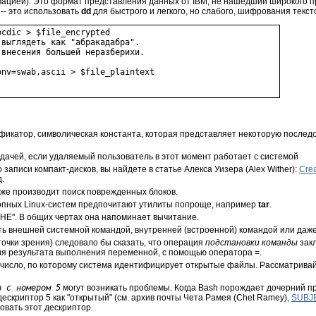
цией). Это формат представления данных от IBM, не нашедший широкого п
-- это использовать
dd
для быстрого и легкого, но слабого, шифрования текс
cdic > $file_encrypted

выглядеть как "абракадабра".

внесения большей неразберихи.

nv=swab,ascii > $file_plaintext

ификатор, символическая константа, которая представляет некоторую послед
ачей, если удаляемый пользователь в этот момент работает с системой
писи компакт-дисков, вы найдете в статье Алекса Уизера (Alex Wither):
Cre
д.
к же производит поиск поврежденных блоков.
опных Linux-систем предпочитают утилиты попроще, например
tar
.
-НЕ"
. В общих чертах она напоминает вычитание.
ь внешней системной командой, внутренней (встроенной) командой или даж
точки зрения) следовало бы сказать, что операция
подстановки команды
закл
ния результата выполнения переменной, с помощью оператора
=
.
о число, по которому система идентифицирует открытые файлы. Рассматрива
а с номером 5
могут возникать проблемы. Когда Bash порождает дочерний 
ескриптор 5 как "открытый" (см. архив почты Чета Рамея (Chet Ramey),
SUBJEC
овать этот дескриптор.