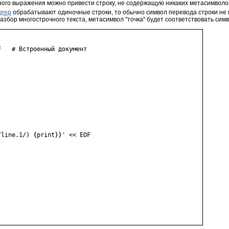
ного выражения можно привести строку, не содержащую никаких метасимволо
grep
обрабатывают одиночные строки, то обычно символ перевода строки не 
разбор многострочного текста, метасимвол "точка" будет соответствовать сим
   # Встроенный документ

line.1/) {print}}' << EOF
