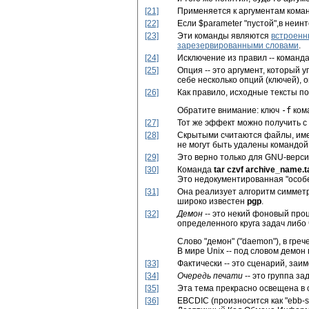
[21]
Применяется к аргументам кома
[22]
Если $parameter "пустой",в неин
[23]
Эти команды являются
встроенн
зарезервированными словами
.
[24]
Исключение из правил -- команд
[25]
Опция -- это аргумент, который
себе несколько опций (ключей),
[26]
Как правило, исходные тексты по
Обратите внимание: ключ
-f
ком
[27]
Тот же эффект можно получить 
[28]
Скрытыми считаются файлы, име
не могут быть удалены командо
[29]
Это верно только для GNU-верс
[30]
Команда
tar czvf archive_name.ta
Это недокументированная
"особ
[31]
Она реализует алгоритм симмет
широко известен
pgp
.
[32]
Демон
-- это некий фоновый про
определенного круга задач либо
Слово
"демон"
(
"daemon"
), в гре
В мире Unix -- под словом демон
[33]
Фактически -- это сценарий, заи
[34]
Очередь печати
-- это группа з
[35]
Эта тема прекрасно освещена в 
[36]
EBCDIC (произносится как
"ebb-s