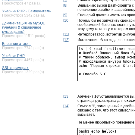
[7]
P
ortable
O
perating
S
ystem
I
nterfa
Просмотров 47 раз(а).
[8]
Внимание: вызов Bash-скрипта 
появлению ошибки и аварийному
Учебник PHP - Самоучитель
[9]
Сценарий должен иметь как прав
Просмотров 5342 раз(а).
[10]
Почему бы не запустить сценар
Документация на MySQL
соображений безопасности, путь
(учебник & справочное
текущему каталогу, в котором нах
руководство)
[11]
Интерпретатор, встретив фигурн
Просмотров 11511 раз(а).
[12]
Исключение: блок кода, являющи
Внешние атаки...
Просмотров 7742 раз(а).
ls | { read firstline; read
# Ошибка! Вложенный блок бу
Учебник PHP.
# таким образом, вывод кома
Просмотров 4457 раз(а).
# находящиеся внутри блока.
echo "Первая строка: $first
SSI в примерах.
Просмотров 1329 раз(а).
[13]
Аргумент
$0
устанавливается выз
страницы руководства для
execv
[14]
Символ
"!"
, помещенный в двойн
связано с тем, что этот символ 
вызывает.
Не менее любопытно поведение
bash$ 
echo hello\!