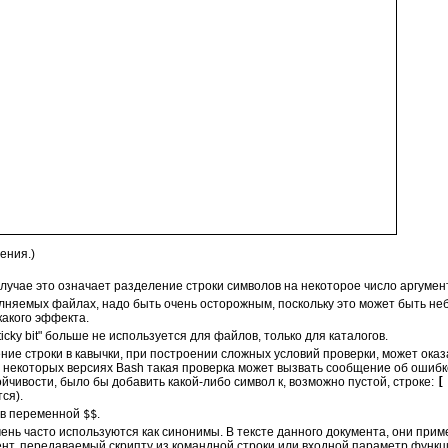
ения.)
случае это означает разделение строки символов на некоторое число аргумен
олняемых файлах, надо быть очень осторожным, поскольку это может быть н
акого эффекта.
icky bit" больше не используется для файлов, только для каталогов.
ение строки в кавычки, при построении сложных условий проверки, может ока
 некоторых версиях Bash такая проверка может вызвать сообщение об ошибк
йчивости, было бы добавить какой-либо символ к, возможно пустой, строке:
[
ся).
я в переменной
$$
.
ень часто используются как синонимы. В тексте данного документа, они при
мент, передаваемый скрипту из командной строки или входной параметр функц