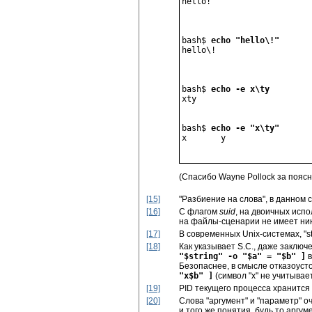
hello!
bash$ 
echo "hello\!"
hello\!
bash$ 
echo -e x\ty
xty
bash$ 
echo -e "x\ty"
x       y
(Спасибо Wayne Pollock за поясн
[15]
"Разбиение на слова"
, в данном 
[16]
С флагом
suid
, на двоичных исп
на файлы-сценарии не имеет ник
[17]
В современных Unix-системах, "st
[18]
Как указывает S.C., даже заключ
"$string" -o "$a" = "$b" ]
в
Безопаснее, в смысле отказоусто
"x$b" ]
(символ
"x"
не учитывает
[19]
PID текущего процесса хранитс
[20]
Слова
"аргумент"
и
"параметр"
оч
и того же понятия, будь то аргу