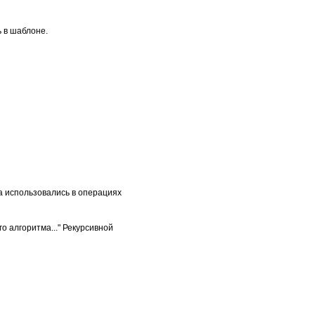
ь в шаблоне.
йлов.

а использовались в операциях
о алгоритма..."
Рекурсивной
ть.
