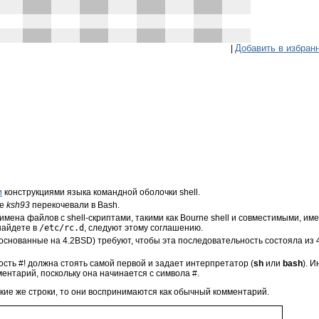
Добавить в избран
|
и
конструкциями языка командной оболочки shell.
же
ksh93
перекочевали в Bash.
имена файлов с shell-скриптами, такими как Bourne shell и совместимыми, 
найдете в
/etc/rc.d
, следуют этому соглашению.
снованные на 4.2BSD) требуют, чтобы эта последовательность состояла из 4
ность
#!
должна стоять самой первой и задает интерпретатор (
sh
или
bash
). 
ментарий, поскольку она начинается с символа
#
.
кие же строки, то они воспринимаются как обычный комментарий.