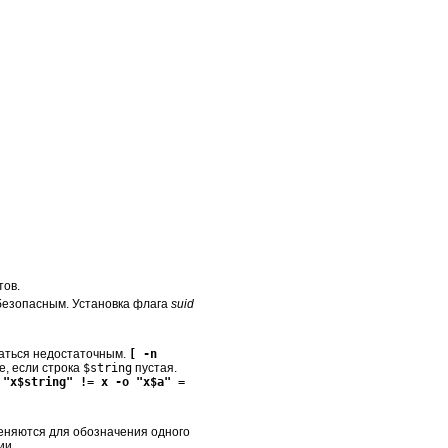
тов.
ебезопасным. Установка флага
suid
заться недостаточным.
[ -n
е, если строка
$string
пустая.
 "x$string" != x -o "x$a" =
меняются для обозначения одного
ии.