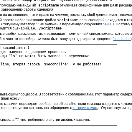
ce, попытка стандартизации UNI
X
-подобных операционных систем.
с помощью команды
sh scriptname
отключает специфичные для Bash расшире
 завершению работы сценария.
о на исполнение, так и право на
чтение
, поскольку shell должен иметь возмо
ий просто набрав название файла
scriptname
, если сценарий находится в те
 к текущему каталогу
"."
не включен в переменную окружения
$PATH
. Поэтому 
одится сценарий, т.е.
./scriptname
.
ые скобки, раскрывает их и возвращает полученный список команд, которые з
йся частью конвейера,
может
быть запущен в дочернем процессе (
subshell-е
)
 secondline; }

дет запущен в дочернем процессе,

нды "ls" не может быть записан в переменные



line; вторая строка: $secondline"  # Не работает!

ывающим процессом. В соответствии с соглашениями, этот параметр содерж
(man execv).
ые кавычки, порождает сообщение об ошибке, если команда вводится
с коман
интерпретируется как попытка обращения к
истории команд
. Однако внутри с
 символа
"\"
, употребляемого внутри двойных кавычек.