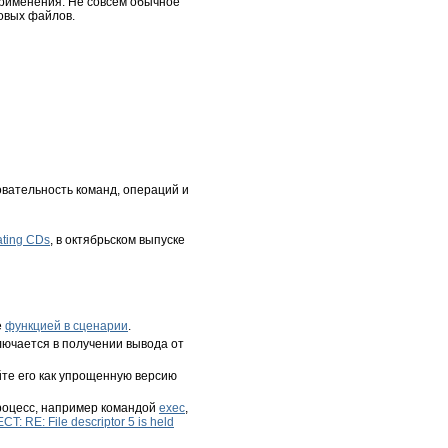
рименения. Не совсем обычное
товых файлов.
овательность команд, операций и
ating CDs
, в октябрьском выпуске
е
функцией в сценарии
.
ючается в получении вывода от
йте его как упрощенную версию
процесс, например командой
exec
,
T: RE: File descriptor 5 is held