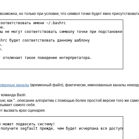
возможна
, но только при условии, что символ точки будет явно присутствоват
оответствовать имени ~/.bashrc

е.

лы не могут соответствовать символу точки при подстановке имен фа
hrc будет соответствовать данному шаблону

.

.

 отключает такое поведение интерпретатора.

ованные каналы
(временный файл), фактически, именованные каналы некогд
команда Bash.
сию
, как
"...описание алгоритма с помощью более простой версии того же самог
зывает самого себя.
т вызвать крах сценария.
 может подвесить систему!

 получите segfault прежде, чем будет исчерпана вся доступная памя