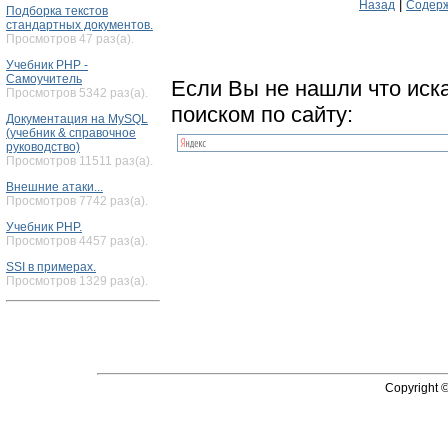
|
Назад
Содерж
Подборка текстов
стандартных документов.
Просмотров 47 раз(а).
Учебник PHP -
Самоучитель
Если Вы не нашли что иск
Просмотров 5342 раз(а).
поиском по сайту:
Документация на MySQL
(учебник & справочное
руководство)
Просмотров 11511 раз(а).
Внешние атаки...
Просмотров 7742 раз(а).
Учебник PHP.
Просмотров 4457 раз(а).
SSI в примерах.
Просмотров 1329 раз(а).
Copyright 