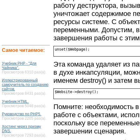
работу деструктора, вызы
уничтожает содержимое п
ресурсы системе. С объекта
переменными. Допустим, в
завершения работы с этим
Самое читаемое:
Эта команда удаляет из п
Учебник PHP - "Для
Чайника".
в духе инкапсуляции, можн
Просмотров 6310 раз(а).
именем destroy() и затем в
Иллюстрированный
самоучитель по созданию
сайтов.
Просмотров 8431 раз(а).
Учебник HTML.
Помните: необходимость в
Просмотров 5048 раз(а).
работе с объектами, испо
Руководство по PHP5.
Просмотров 2205 раз(а).
поскольку все переменные
Хостинг через призму
завершении сценария.
DNS.
Просмотров 7293 раз(а).