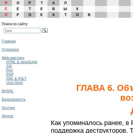
П
О
Р
Т
А
Л
С
Е
Т
Е
В
Ы
Х
П
Р
О
Е
К
Т
О
В
Поиск по сайту:
Главная
О проекте
Web-мастеру
HTML & JavaScript
SSI
Perl
PHP
XML & XSLT
Unix Shell
ГЛАВА 6. Об
MySQL
во
Безопасность
Хостинг
Другое
Как упоминалось ранее, в
поддержка деструкторов. 