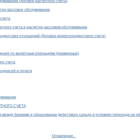
луживание (договор расчетного счета)
етно-кассовое обслуживание
 счета
ютного счета и расчетно-кассовом обслуживании
ндентских отношений (Договор корреспондентского счета)
дения по валютным операциям (примерные)
го счета
подписей и печати
луживание
ТНОГО СЧЕТА
 между банками и образовании дебетового сальдо в условиях перехода на о
Оглавление...