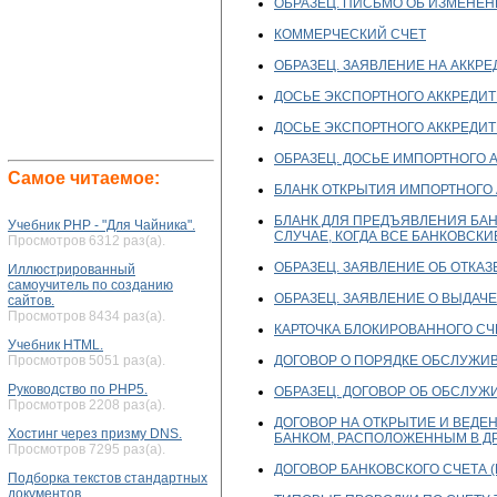
ОБРАЗЕЦ. ПИСЬМО ОБ ИЗМЕНЕН
КОММЕРЧЕСКИЙ СЧЕТ
ОБРАЗЕЦ. ЗАЯВЛЕНИЕ НА АККРЕ
ДОСЬЕ ЭКСПОРТНОГО АККРЕДИТ
ДОСЬЕ ЭКСПОРТНОГО АККРЕДИ
ОБРАЗЕЦ. ДОСЬЕ ИМПОРТНОГО 
Самое читаемое:
БЛАНК ОТКРЫТИЯ ИМПОРТНОГО 
БЛАНК ДЛЯ ПРЕДЪЯВЛЕНИЯ БАН
Учебник PHP - "Для Чайника".
СЛУЧАЕ, КОГДА ВСЕ БАНКОВСК
Просмотров 6312 раз(а).
ОБРАЗЕЦ. ЗАЯВЛЕНИЕ ОБ ОТКАЗ
Иллюстрированный
самоучитель по созданию
ОБРАЗЕЦ. ЗАЯВЛЕНИЕ О ВЫДАЧЕ
сайтов.
Просмотров 8434 раз(а).
КАРТОЧКА БЛОКИРОВАННОГО СЧ
Учебник HTML.
ДОГОВОР О ПОРЯДКЕ ОБСЛУЖИ
Просмотров 5051 раз(а).
Руководство по PHP5.
ОБРАЗЕЦ. ДОГОВОР ОБ ОБСЛУЖ
Просмотров 2208 раз(а).
ДОГОВОР НА ОТКРЫТИЕ И ВЕД
Хостинг через призму DNS.
БАНКОМ, РАСПОЛОЖЕННЫМ В Д
Просмотров 7295 раз(а).
ДОГОВОР БАНКОВСКОГО СЧЕТА (Р
Подборка текстов стандартных
документов.