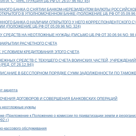
А "С" (ИНСТРУКЦИЯ ЦБ РФ ОТ 26.07.96 NО. 45)
НОГО БАНКА О СНЯТИИ БАНКОМ-НЕРЕЗИДЕНТОМ ВАЛЮТЫ РОССИЙСКОЙ
ТКРЫТОГО В УПОЛНОМОЧЕННОМ БАНКЕ (ПОЛОЖЕНИЕ ЦБ РФ ОТ 05.09.96 N
ОГО БАНКА О НАЛИЧИИ ОТКРЫТОГО У НЕГО КОРРЕСПОНДЕНТСКОГО СЧ
 (ПОЛОЖЕНИЕ ЦБ РФ ОТ 05.09.96 NО. 324)
СРЕДСТВ НА НЕОТЛОЖНЫЕ НУЖДЫ (ПИСЬМО ЦБ РФ ОТ 30.06.94 NО. 98 (РЕД
 ЗАКРЫТИИ РАСЧЕТНОГО СЧЕТА
С УСЛОВИЕМ КРЕДИТОВАНИЯ ЭТОГО СЧЕТА
ЕЖНЫХ СРЕДСТВ С ТЕКУЩЕГО СЧЕТА ВОИНСКИХ ЧАСТЕЙ, УЧРЕЖДЕНИЙ
РЕД. ОТ 26.12.94))
ПИСАНИЕ В БЕССПОРНОМ ПОРЯДКЕ СУММ ЗАДОЛЖЕННОСТИ ПО ТАМОЖ
т акцепта
КЛЮЧЕНИЯ ДОГОВОРОВ И СОВЕРШЕНИЯ БАНКОВСКИХ ОПЕРАЦИЙ
на неотложные нужды
нке (Приложение к Положению о комиссии по приватизации земли и реорганиз
2 г.)
но-кассового обслуживания