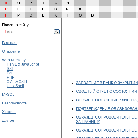
П
О
Р
Т
А
Л
С
Е
Т
Е
В
Ы
Х
П
Р
О
Е
К
Т
О
В
Поиск по сайту:
Главная
О проекте
Web-мастеру
HTML & JavaScript
SSI
Perl
PHP
XML & XSLT
ЗАЯВЛЕНИЕ В БАНК О ЗАКРЫТИИ
Unix Shell
СВОДНЫЙ ОТЧЕТ О СОСТОЯНИИ П
MySQL
ОБРАЗЕЦ. ПОРУЧЕНИЕ КЛИЕНТА
Безопасность
ПОДТВЕРЖДЕНИЕ ОБ АВИЗОВАН
Хостинг
ОБРАЗЕЦ. СОПРОВОДИТЕЛЬНОЕ 
Другое
ЗА ГРАНИЦУ)
ОБРАЗЕЦ. СОПРОВОДИТЕЛЬНОЕ 