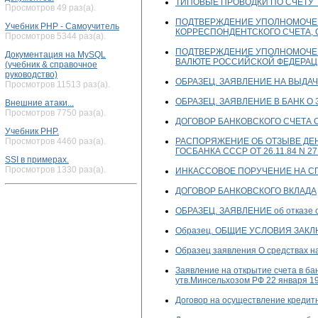
ТИПОВЫЕ ПРОВОДКИ ПО СЧЕТУ ТИП
Просмотров 49 раз(а).
ПОДТВЕРЖДЕНИЕ УПОЛНОМОЧЕН
Учебник PHP - Самоучитель
КОРРЕСПОНДЕНТСКОГО СЧЕТА, О
Просмотров 5344 раз(а).
ПОДТВЕРЖДЕНИЕ УПОЛНОМОЧЕНН
Документация на MySQL
ВАЛЮТЕ РОССИЙСКОЙ ФЕДЕРАЦИИ
(учебник & справочное
руководство)
ОБРАЗЕЦ. ЗАЯВЛЕНИЕ НА ВЫДАЧУ 
Просмотров 11513 раз(а).
ОБРАЗЕЦ. ЗАЯВЛЕНИЕ В БАНК О
Внешние атаки...
Просмотров 7750 раз(а).
ДОГОВОР БАНКОВСКОГО СЧЕТА 
Учебник PHP.
РАСПОРЯЖЕНИЕ ОБ ОТЗЫВЕ ДЕН
Просмотров 4460 раз(а).
ГОСБАНКА СССР ОТ 26.11.84 N 27 (
SSI в примерах.
Просмотров 1330 раз(а).
ИНКАССОВОЕ ПОРУЧЕНИЕ НА С
ДОГОВОР БАНКОВСКОГО ВКЛАДА
ОБРАЗЕЦ. ЗАЯВЛЕНИЕ об отказе о
Образец. ОБЩИЕ УСЛОВИЯ ЗА
Образец заявления О средствах 
Заявление на открытие счета в ба
утв.Минсельхозом РФ 22 января 199
Договор на осуществление кредит