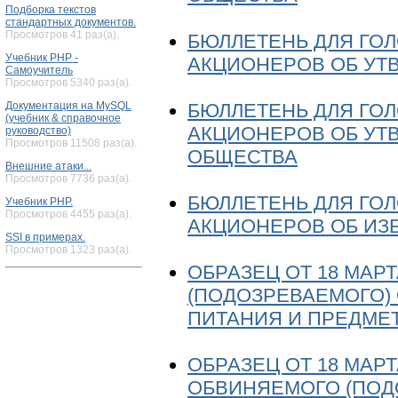
Подборка текстов
стандартных документов.
Просмотров 41 раз(а).
БЮЛЛЕТЕНЬ ДЛЯ ГО
Учебник PHP -
АКЦИОНЕРОВ ОБ УТ
Самоучитель
Просмотров 5340 раз(а).
БЮЛЛЕТЕНЬ ДЛЯ ГО
Документация на MySQL
(учебник & справочное
АКЦИОНЕРОВ ОБ УТ
руководство)
Просмотров 11508 раз(а).
ОБЩЕСТВА
Внешние атаки...
Просмотров 7736 раз(а).
БЮЛЛЕТЕНЬ ДЛЯ ГО
Учебник PHP.
Просмотров 4455 раз(а).
АКЦИОНЕРОВ ОБ ИЗ
SSI в примерах.
Просмотров 1323 раз(а).
ОБРАЗЕЦ ОТ 18 МАРТ
(ПОДОЗРЕВАЕМОГО)
ПИТАНИЯ И ПРЕДМЕ
ОБРАЗЕЦ ОТ 18 МАРТ
ОБВИНЯЕМОГО (ПОД