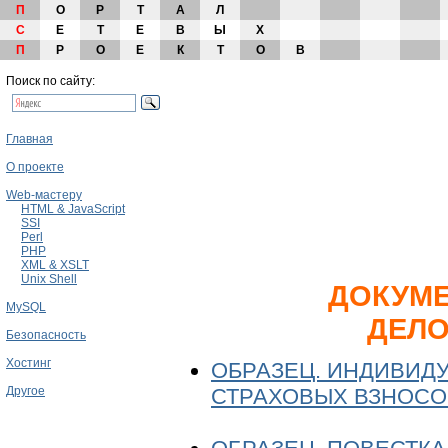
П
О
Р
Т
А
Л
С
Е
Т
Е
В
Ы
Х
П
Р
О
Е
К
Т
О
В
Поиск по сайту:
Главная
О проекте
Web-мастеру
HTML & JavaScript
SSI
Perl
PHP
XML & XSLT
Unix Shell
ДОКУМЕ
MySQL
ДЕЛО
Безопасность
Хостинг
ОБРАЗЕЦ. ИНДИВИД
СТРАХОВЫХ ВЗНОСОВ
Другое