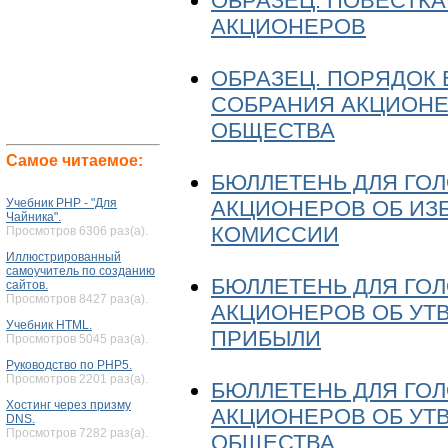
ОБРАЗЕЦ. ПОВЕСТК
АКЦИОНЕРОВ
ОБРАЗЕЦ. ПОРЯДОК
СОБРАНИЯ АКЦИОНЕ
ОБЩЕСТВА
Самое читаемое:
БЮЛЛЕТЕНЬ ДЛЯ ГО
АКЦИОНЕРОВ ОБ ИЗ
Учебник PHP - "Для
Чайника".
КОМИССИИ
Просмотров 6306 раз(а).
Иллюстрированный
самоучитель по созданию
БЮЛЛЕТЕНЬ ДЛЯ ГО
сайтов.
Просмотров 8427 раз(а).
АКЦИОНЕРОВ ОБ УТ
Учебник HTML.
ПРИБЫЛИ
Просмотров 5045 раз(а).
Руководство по PHP5.
Просмотров 2201 раз(а).
БЮЛЛЕТЕНЬ ДЛЯ ГО
Хостинг через призму
АКЦИОНЕРОВ ОБ УТ
DNS.
Просмотров 7282 раз(а).
ОБЩЕСТВА